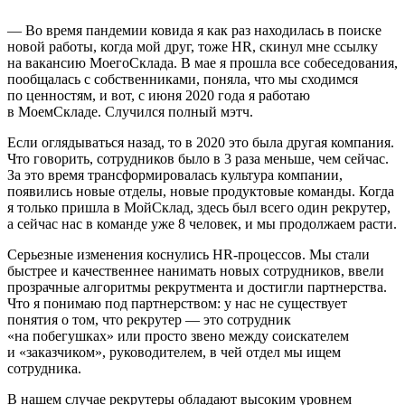
— Во время пандемии ковида я как раз находилась в поиске
новой работы, когда мой друг, тоже HR, скинул мне ссылку
на вакансию МоегоСклада. В мае я прошла все собеседования,
пообщалась с собственниками, поняла, что мы сходимся
по ценностям, и вот, с июня 2020 года я работаю
в МоемСкладе. Случился полный мэтч.
Если оглядываться назад, то в 2020 это была другая компания.
Что говорить, сотрудников было в 3 раза меньше, чем сейчас.
За это время трансформировалась культура компании,
появились новые отделы, новые продуктовые команды. Когда
я только пришла в МойСклад, здесь был всего один рекрутер,
а сейчас нас в команде уже 8 человек, и мы продолжаем расти.
Серьезные изменения коснулись HR‑процессов. Мы стали
быстрее и качественнее нанимать новых сотрудников, ввели
прозрачные алгоритмы рекрутмента и достигли партнерства.
Что я понимаю под партнерством: у нас не существует
понятия о том, что рекрутер — это сотрудник
«на побегушках» или просто звено между соискателем
и «заказчиком», руководителем, в чей отдел мы ищем
сотрудника.
В нашем случае рекрутеры обладают высоким уровнем