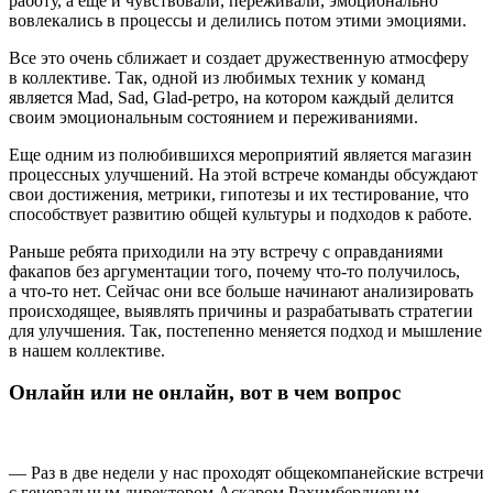
работу, а еще и чувствовали, переживали, эмоционально
вовлекались в процессы и делились потом этими эмоциями.
Все это очень сближает и создает дружественную атмосферу
в коллективе. Так, одной из любимых техник у команд
является
Mad, Sad, Glad
‑ретро, на котором каждый делится
своим эмоциональным состоянием и переживаниями.
Еще одним из полюбившихся мероприятий является магазин
процессных улучшений. На этой встрече команды обсуждают
свои достижения, метрики, гипотезы и их тестирование, что
способствует развитию общей культуры и подходов к работе.
Раньше ребята приходили на эту встречу с оправданиями
факапов без аргументации того, почему что-то получилось,
а что-то нет. Сейчас они все больше начинают анализировать
происходящее, выявлять причины и разрабатывать стратегии
для улучшения. Так, постепенно меняется подход и мышление
в нашем коллективе.
Онлайн или не онлайн, вот в чем вопрос
— Раз в две недели у нас проходят общекомпанейские встречи
с генеральным директором Аскаром Рахимбердиевым.