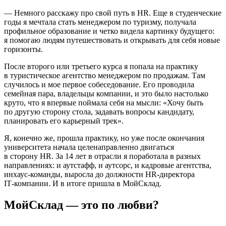
— Немного расскажу про свой путь в HR. Еще в студенческие
годы я мечтала стать менеджером по туризму, получала
профильное образование и четко видела картинку будущего:
я помогаю людям путешествовать и открывать для себя новые
горизонты.
После второго или третьего курса я попала на практику
в туристическое агентство менеджером по продажам. Там
случилось и мое первое собеседование. Его проводила
семейная пара, владельцы компании, и это было настолько
круто, что я впервые поймала себя на мысли: «Хочу быть
по другую сторону стола, задавать вопросы кандидату,
планировать его карьерный трек».
Я, конечно же, прошла практику, но уже после окончания
университета начала целенаправленно двигаться
в сторону HR. За 14 лет в отрасли я поработала в разных
направлениях: и аутстафф, и аутсорс, и кадровые агентства,
инхаус‑команды, выросла до должности HR‑директора
IT‑компании. И в итоге пришла в МойСклад.
МойСклад — это по любви?