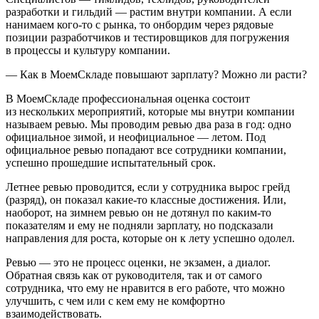
разработки и гильдий — растим внутри компании. А если
нанимаем кого-то с рынка, то онбордим через рядовые
позиции разработчиков и тестировщиков для погружения
в процессы и культуру компании.
— Как в МоемСкладе повышают зарплату? Можно ли расти?
В МоемСкладе профессиональная оценка состоит
из нескольких мероприятий, которые мы внутри компании
называем ревью. Мы проводим ревью два раза в год: одно
официальное зимой, и неофициальное — летом. Под
официальное ревью попадают все сотрудники компании,
успешно прошедшие испытательный срок.
Летнее ревью проводится, если у сотрудника вырос грейд
(разряд), он показал какие-то классные достижения. Или,
наоборот, на зимнем ревью он не дотянул по каким-то
показателям и ему не подняли зарплату, но подсказали
направления для роста, которые он к лету успешно одолел.
Ревью — это не процесс оценки, не экзамен, а диалог.
Обратная связь как от руководителя, так и от самого
сотрудника, что ему не нравится в его работе, что можно
улучшить, с чем или с кем ему не комфортно
взаимодействовать.