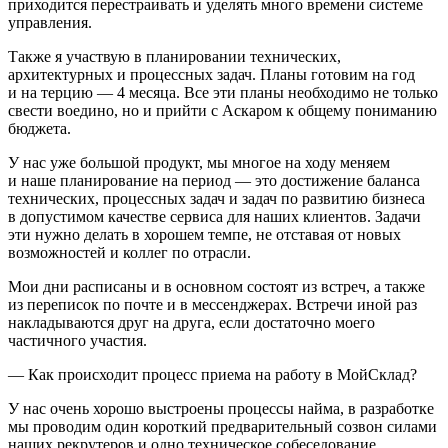
приходится перестраивать и уделять много времени системе
управления.
Также я участвую в планировании технических,
архитектурных и процессных задач. Планы готовим на год
и на терцию — 4 месяца. Все эти планы необходимо не только
свести воедино, но и прийти с Аскаром к общему пониманию
бюджета.
У нас уже большой продукт, мы многое на ходу меняем
и наше планирование на период — это достижение баланса
технических, процессных задач и задач по развитию бизнеса
в допустимом качестве сервиса для наших клиентов. Задачи
эти нужно делать в хорошем темпе, не отставая от новых
возможностей и коллег по отрасли.
Мои дни расписаны и в основном состоят из встреч, а также
из переписок по почте и в мессенджерах. Встречи иной раз
накладываются друг на друга, если достаточно моего
частичного участия.
— Как происходит процесс приема на работу в МойСклад?
У нас очень хорошо выстроены процессы найма, в разработке
мы проводим один короткий предварительный созвон силами
наших рекрутеров и одно техническое собеседование.