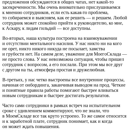
предложения обсуждаются в общих чатах, нет какой-то
засекреченности. Мы очень внимательно прислушиваемся
к мнению сотрудников, если есть какая-то проблема,
то собираемся и выясняем, как ее решить — и решаем. Любой
сотрудник может спокойно прийти к руководителю, ко мне,
к Аскару, к лидам гильдий — все доступны.
Во-вторых, наша культура построена на взаимоуважении
и отсутствии ментального насилия. У нас никто ни на кого
не орет, никто никого никуда не посылает, хамства
и грубости нет. На самом деле, уважение для МоегоСклада —
не просто слова. У нас невозможна ситуация, чтобы пришел
сотрудник с вопросом, а его послали. При этом мы все друг
с другом на ты, атмосфера простая и дружелюбная.
В-третьих, у нас четко выстроены все внутренние процессы,
начиная от онбординга, заканчивая выводом на прод. Четкие
и понятные правила работы помогают быстрее вливаться
новым сотрудникам и быстрее достигать результатов.
Часто сами сотрудники в рамках встреч на испытательном
сроке с удивлением комментируют, что не знали, что
в МоемСкладе все так круто устроено. То же самое относится
и к заработной плате, сотрудник понимает, как и когда
он может ждать повышения.