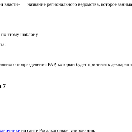
власти» — название регионального ведомства, которое занимае
 по этому шаблону.
та:
ального подразделения РАР, который будет принимать декларац
а 7
равочнике
на сайте Росалкогольрегулирования;