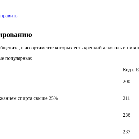
справить
рированию
бщепита, в ассортименте которых есть крепкий алкоголь и пивн
ые популярные:
Код в 
200
ржанием спирта свыше 25%
211
236
237