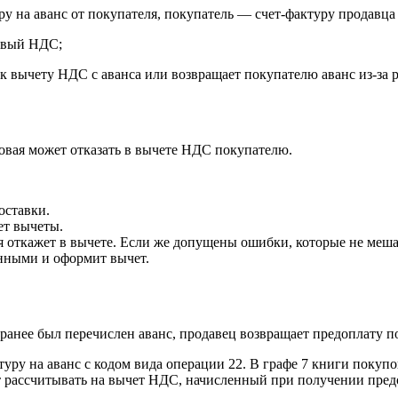
у на аванс от покупателя, покупатель — счет-фактуру продавца
совый НДС;
к вычету НДС с аванса или возвращает покупателю аванс из-за 
говая может отказать в вычете НДС покупателю.
оставки.
ет вычеты.
ая откажет в вычете. Если же допущены ошибки, которые не меш
енными и оформит вычет.
 ранее был перечислен аванс, продавец возвращает предоплату п
туру на аванс с кодом вида операции 22. В графе 7 книги пок
т рассчитывать на вычет НДС, начисленный при получении пред