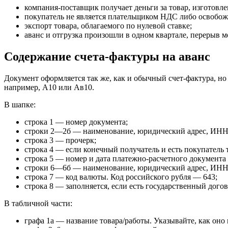
компания-поставщик получает деньги за товар, изготовле
покупатель не является плательщиком НДС либо освобож
экспорт товара, облагаемого по нулевой ставке;
аванс и отгрузка произошли в одном квартале, перерыв 
Содержание счета-фактуры на аванс
Документ оформляется так же, как и обычный счет-фактура, н
например, А10 или Ав10.
В шапке:
строка 1 — номер документа;
строки 2—2б — наименование, юридический адрес, ИН
строка 3 — прочерк;
строка 4 — если конечный получатель и есть покупатель т
строка 5 — номер и дата платежно-расчетного документа 
строки 6—6б — наименование, юридический адрес, ИНН
строка 7 — код валюты. Код российского рубля — 643;
строка 8 — заполняется, если есть государственный догов
В табличной части:
графа 1а — название товара/работы. Указывайте, как оно 