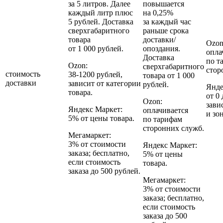
за 5 литров. Далее
повышается
каждый литр плюс
на 0,25%
5 рублей. Доставка
за каждый час
сверхгабаритного
раньше срока
товара
доставки/
Ozon
от 1 000 рублей.
опоздания.
опла
Доставка
по т
Ozon:
сверхгабаритного
стор
стоимость
38‑1200 рублей,
товара от 1 000
доставки
зависит от категории
рублей.
Янде
товара.
от 0
Ozon:
зави
Яндекс Маркет:
оплачивается
и зо
5% от цены товара.
по тарифам
сторонних служб.
Мегамаркет:
3% от стоимости
Яндекс Маркет:
заказа; бесплатно,
5% от цены
если стоимость
товара.
заказа до 500 рублей.
Мегамаркет:
3% от стоимости
заказа; бесплатно,
если стоимость
заказа до 500