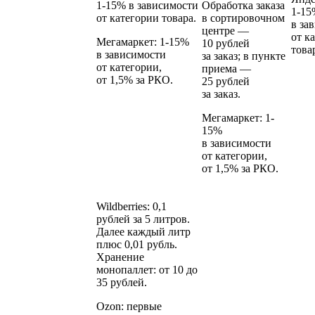
1‑15% в зависимости
Обработка заказа
1‑15
от категории товара.
в сортировочном
в за
центре —
от к
Мегамаркет:
1‑15%
10 рублей
това
в зависимости
за заказ; в пункте
от категории,
приема —
от 1,5% за РКО.
25 рублей
за заказ.
Мегамаркет:
1-
15%
в зависимости
от категории,
от 1,5% за РКО.
Wildberries:
0,1
рублей за 5 литров.
Далее каждый литр
плюс 0,01 рубль.
Хранение
монопаллет: от 10 до
35 рублей.
Ozon:
первые