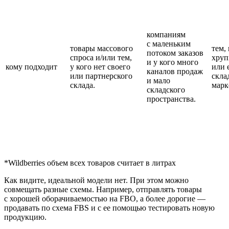
компаниям
с маленьким
товары массового
тем,
потоком заказов
спроса и/или тем,
хруп
и у кого много
кому подходит
у кого нет своего
или 
каналов продаж
или партнерского
скла
и мало
склада.
марк
складского
пространства.
*Wildberries объем всех товаров считает в литрах
Как видите, идеальной модели нет. При этом можно
совмещать разные схемы. Например, отправлять товары
с хорошей оборачиваемостью на FBO, а более дорогие —
продавать по схема FBS и с ее помощью тестировать новую
продукцию.