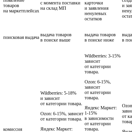
появление
созд
с момента поставки
карточки
товаров
и за
на склад МП
и заявления
на маркетплейсах
нену
ненулевых
оста
остатков
выдача товаров
выдача товаров
выда
поисковая выдача
в поиске выше
в поиске ниже
в по
Wildberries:
3-15%
зависит
от категории
товара.
Ozon:
6-15%,
зависит
от категории
Wildberries:
5-18%
товара.
и зависит
от категории товара.
Ozon
Яндекс Маркет:
зави
1‑15%
Ozon:
6-15%, зависит
от к
в зависимости
от категории товара.
това
от категории
Яндекс Маркет:
товара.
комиссия
Янде