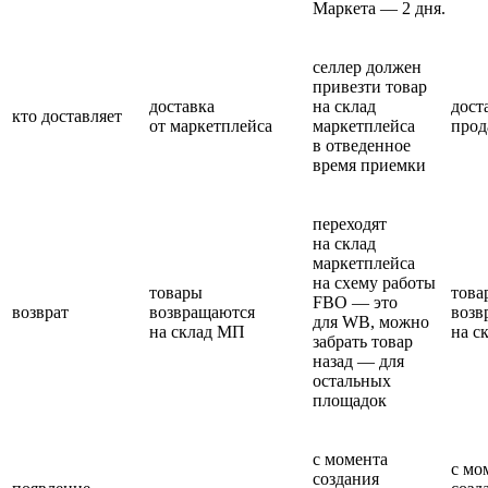
Маркета — 2 дня.
селлер должен
привезти товар
доставка
на склад
дост
кто доставляет
от маркетплейса
маркетплейса
прод
в отведенное
время приемки
переходят
на склад
маркетплейса
на схему работы
товары
това
FBO — это
возврат
возвращаются
возв
для WB, можно
на склад МП
на с
забрать товар
назад — для
остальных
площадок
с момента
с мо
создания