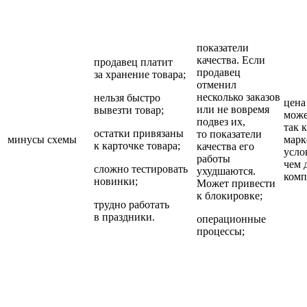
показатели
качества. Если
продавец платит
продавец
за хранение товара;
отменил
несколько заказов
нельзя быстро
цена
или не вовремя
вывезти товар;
може
подвез их,
так 
остатки привязаны
то показатели
минусы схемы
марк
к карточке товара;
качества его
усло
работы
чем 
сложно тестировать
ухудшаются.
комп
новинки;
Может привести
к блокировке;
трудно работать
в праздники.
операционные
процессы;