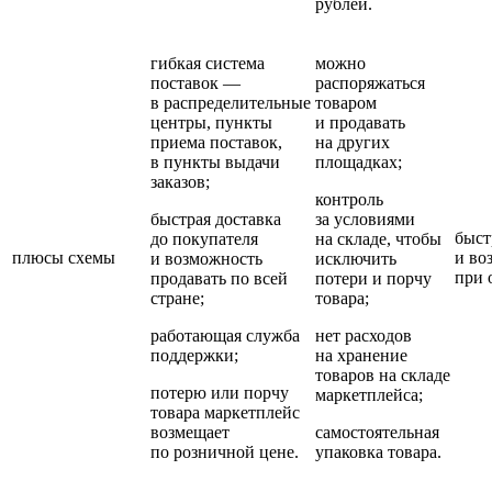
рублей.
гибкая система
можно
поставок —
распоряжаться
в распределительные
товаром
центры, пункты
и продавать
приема поставок,
на других
в пункты выдачи
площадках;
заказов;
контроль
быстрая доставка
за условиями
быст
до покупателя
на складе, чтобы
плюсы схемы
и во
и возможность
исключить
при 
продавать по всей
потери и порчу
стране;
товара;
работающая служба
нет расходов
поддержки;
на хранение
товаров на складе
потерю или порчу
маркетплейса;
товара маркетплейс
возмещает
самостоятельная
по розничной цене.
упаковка товара.