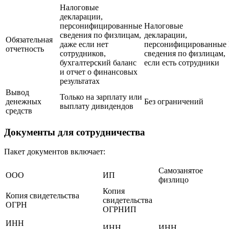
Налоговые
декларации,
персонифицированные
Налоговые
сведения по физлицам,
декларации,
Обязательная
даже если нет
персонифицированные
отчетность
сотрудников,
сведения по физлицам,
бухгалтерский баланс
если есть сотрудники
и отчет о финансовых
результатах
Вывод
Только на зарплату или
денежных
Без ограничений
выплату дивидендов
средств
Документы для сотрудничества
Пакет документов включает:
Самозанятое
ООО
ИП
физлицо
Копия
Копия свидетельства
свидетельства
ОГРН
ОГРНИП
ИНН
ИНН
ИНН