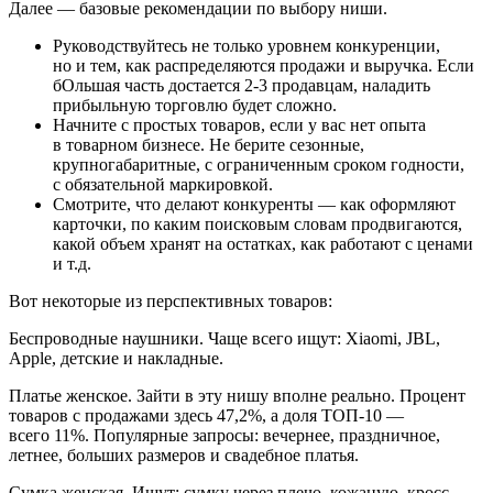
Далее — базовые рекомендации по выбору ниши.
Руководствуйтесь не только уровнем конкуренции,
но и тем, как распределяются продажи и выручка. Если
бОльшая часть достается 2‑3 продавцам, наладить
прибыльную торговлю будет сложно.
Начните с простых товаров, если у вас нет опыта
в товарном бизнесе. Не берите сезонные,
крупногабаритные, с ограниченным сроком годности,
с обязательной маркировкой.
Смотрите, что делают конкуренты — как оформляют
карточки, по каким поисковым словам продвигаются,
какой объем хранят на остатках, как работают с ценами
и т.д.
Вот некоторые из перспективных товаров:
Беспроводные наушники.
Чаще всего ищут: Xiaomi, JBL,
Apple, детские и накладные.
Платье женское.
Зайти в эту нишу вполне реально. Процент
товаров с продажами здесь 47,2%, а доля ТОП-10 —
всего 11%. Популярные запросы: вечернее, праздничное,
летнее, больших размеров и свадебное платья.
Сумка женская.
Ищут: сумку через плечо, кожаную, кросс-