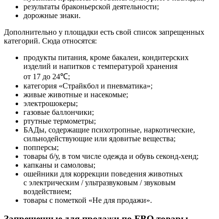
результаты браконьерской деятельности;
дорожные знаки.
Дополнительно у площадки есть свой список запрещенных
категорий. Сюда относятся:
продукты питания, кроме бакалеи, кондитерских
изделий и напитков с температурой хранения
от 17 до 24℃;
категория «Страйкбол и пневматика»;
живые животные и насекомые;
электрошокеры;
газовые баллончики;
ртутные термометры;
БАДы, содержащие психотропные, наркотические,
сильнодействующие или ядовитые вещества;
попперсы;
товары б/у, в том числе одежда и обувь секонд-хенд;
капканы и самоловы;
ошейники для коррекции поведения животных
с электрическим / ультразвуковым / звуковым
воздействием;
товары с пометкой «Не для продажи».
Запрещенные для продажи по FBO товары