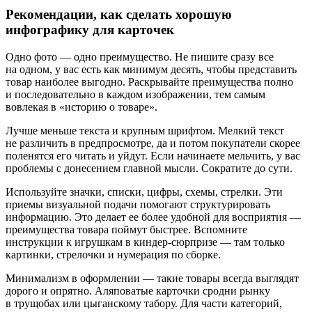
Рекомендации, как сделать хорошую
инфографику для карточек
Одно фото — одно преимущество.
Не пишите сразу все
на одном, у вас есть как минимум десять, чтобы представить
товар наиболее выгодно. Раскрывайте преимущества полно
и последовательно в каждом изображении, тем самым
вовлекая в «историю о товаре».
Лучше меньше текста и крупным шрифтом.
Мелкий текст
не различить в предпросмотре, да и потом покупатели скорее
поленятся его читать и уйдут. Если начинаете мельчить, у вас
проблемы с донесением главной мысли. Сократите до сути.
Используйте значки, списки, цифры, схемы, стрелки.
Эти
приемы визуальной подачи помогают структурировать
информацию. Это делает ее более удобной для восприятия —
преимущества товара поймут быстрее. Вспомните
инструкции к игрушкам в киндер‑сюрпризе — там только
картинки, стрелочки и нумерация по сборке.
Минимализм в оформлении
— такие товары всегда выглядят
дорого и опрятно. Аляповатые карточки сродни рынку
в трущобах или цыганскому табору. Для части категорий,