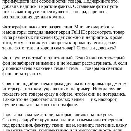
преимуществ или особенностей товара. Подчеркните это,
добавив надпись и краткие факты. Остальные фото пусть
показывают другие преимущества товара, варианты
использования, детали крупно.
Фотографии высокого разрешения.
Многие смартфоны
и мониторы сегодня имеют экран FullHD: рассмотреть товар
из‑за размытых пикселей будет сложно и неприятно. Кроме
того, могут возникнуть вопросы к продавцу: если делает
такие фото, так ли хорош сам товар? Стоит ли доверять?
Фон лучше светлый и однотонный.
Белый или светло‑серый
фон не забирает внимание и не мешает рассматривать. А если
у пользователя включена темная тема — товары на светлом
фоне не затеряются.
Совет не подойдет некоторым другим категориям: предметам
интерьера, платкам, украшениям, например. Иногда лучше
показать эти товары сразу в образе, чтобы они не потерялись.
Также это не сработает для белых вещей — их, наоборот,
лучше показать на контрастном фоне.
Показаны важные детали, которые влияют на покупку.
Сфотографируйте крупным планом разъемы или отверстия
под крепления, фактуру ткани, швы, изнанку, плетение, вязку.
Покажите состав, комплектацию или многослойность, если