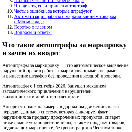
Полный чек-лист от МоегоСклада
Что делать, если пришел автоштраф
Частые ошибки, за которые штрафуют
Автоматизация работы с маркированным товаром
в МоемСкладе
Коротко о главном
Вопросы и ответы
Что такое автоштрафы за маркировку
и зачем их вводят
Автоштрафы за маркировку — это автоматическое выявление
нарушений правил работы с маркированными товарами
и вынесение штрафов без проведения выездной проверки.
Автоштрафы с 1 сентября 2026.
Запущен механизм
автоматического привлечения нарушителей
к административной ответственности.
Алгоритм похож на камеры в дорожном движении: касса
передает данные в систему, которая фиксирует факт
нарушения: за продажу просроченных продуктов, сигарет
ниже / выше установленной цены, а также продажу товаров,
подлежащих маркировке, без регистрации в Честном знаке.