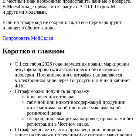
В Честный знак необходимо предоставить данные о возврате.
В МоемСкладе прямая интеграция с АТОЛ, Штрих-М
и другими моделями.
Если на товаре код не сохранился, то его перемаркируют
и вводят в оборот заново.
Попробовать МойСклад
Коротко о главном
С 1 сентября 2026 года нарушения правил маркировки
будут фиксироваться автоматически без выездной
проверки. Постановления о штрафах направляются
в электронном виде через Госуслуги и личный кабинет
ФНС.
Штраф можно получить за продажу:
просроченного товара;
табачной или никотиносодержащей продукции
ниже минимальной или выше максимальной
розничной цены;
товаров, подлежащих маркировке, продавцами без
регистрации в Честном знаке.
Штраф начисляется, если продавец проигнорировал
запрет на продажу, полученный от системы маркировки.