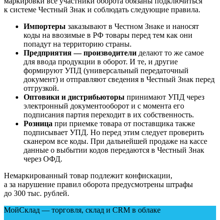
маркировки все участники оборота обязаны подключиться
к системе Честный Знак и соблюдать следующие правила.
Импортеры
заказывают в Честном Знаке и наносят
коды на ввозимые в РФ товары перед тем как они
попадут на территорию страны.
Предприятия — производители
делают то же самое
для ввода продукции в оборот. И те, и другие
формируют УПД (универсальный передаточный
документ) и отправляют сведения в Честный Знак перед
отгрузкой.
Оптовики и дистрибьюторы
принимают УПД через
электронный документооборот и с момента его
подписания партия переходит в их собственность.
Розница
при приемке товара от поставщика также
подписывает УПД. Но перед этим следует проверить
сканером все коды. При дальнейшей продаже на кассе
данные о выбытии кодов передаются в Честный Знак
через ОФД.
Немаркированный товар подлежит конфискации,
а за нарушение правил оборота предусмотрены штрафы
до 300 тыс. рублей.
МойСклад — торговля, склад и CRM в облаке