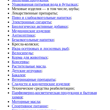
Упакованная питьевая вода в бутылках
;
Меховые изделия — в том числе, шубы;
Лекарственные препараты;
Пиво и слабоалкогольные напитки
;
Электронные сигареты
;
Биологически активные добавки
;
Медицинские изделия
;
Антисептики
;
Безалкогольные напитки
;
Кресла-коляски;
Икра осетровых и лососевых рыб
;
Велосипеды
;
Корма для животных
;
Консервы
;
Растительные масла
.
Детские игрушки
;
Бакалея
;
Ветеринарные препараты
;
Сладости и кондитерские изделия
;
Технические средства реабилитации;
Парфюмерно-косметическая продукция и бытовая
химия
;
Моторные масла
;
Спортивное питание
;