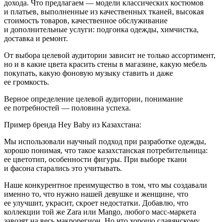
дохода. Что предлагаем — модели классических костюмов
и платьев, выполненные из качественных тканей, высокая
стоимость товаров, качественное обслуживание
и дополнительные услуги: подгонка одежды, химчистка,
доставка и ремонт.
От выбора целевой аудитории зависит не только ассортимент,
но и в какие цвета красить стены в магазине, какую мебель
покупать, какую фоновую музыку ставить и даже
ее громкость.
Верное определение целевой аудитории, понимание
ее потребностей — половина успеха.
Пример бренда Hey Baby из Казахстана:
Мы использовали научный подход при разработке одежды,
хорошо понимая, что такое казахстанская потребительница:
ее цветотип, особенности фигуры. При выборе ткани
и фасона старались это учитывать.
Наше конкурентное преимущество в том, что мы создавали
именно то, что нужно нашей девушке и женщине, что
ее улучшит, украсит, скроет недостатки. Добавлю, что
коллекции той же Zara или Mango, любого масс-маркета
завозят на весь макрорегион. Но что хорошо славянскому