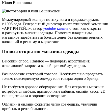
Юлия Вешнякова
Международный эксперт по закупкам и продаже одежды
с 1995 года. Генеральный директор консалтинговой компании
«АРТ-РИТЕЙЛ», автор
youtube-канала
о том, как открыть
и раскрутить магазин одежды. Помогает владельцам
магазинов зарабатывать больше денег без дополнительных
вложений в рекламу и маркетинг.
Плюсы открытия магазина одежды
Высокий спрос.
Главное — подобрать ассортимент,
отвечающий запросам вашей целевой аудитории.
Paзнooбpaзиe кaтeгopий тoвapoв.
Нeoбязaтeльнo пpoдaвaть
только пoвceднeвнyю oдeждy или тoвapы oднoгo бpeндa.
Не требуется дорогое оборудование.
Для открытия магазина
потребуется мебель, примерочные кабины, онлайн-касса, 2D-
сканер, зеркала и хорошее освещение.
Офлайн- и онлайн-форматы легко совмещать
, yвeличив
прибыль и peнтaбeльнocть.