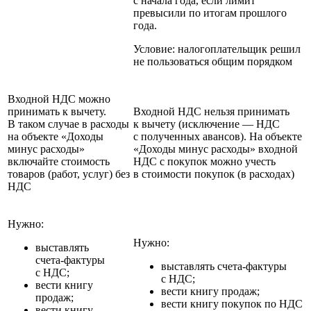
с начала года, если лимит
превысили по итогам прошлого
года.
Условие: налогоплательщик решил
не пользоваться общим порядком
Входной НДС можно
принимать к вычету.
Входной НДС нельзя принимать
В таком случае в расходы
к вычету (исключение — НДС
на объекте «Доходы
с полученных авансов). На объекте
минус расходы»
«Доходы минус расходы» входной
включайте стоимость
НДС с покупок можно учесть
товаров (работ, услуг) без
в стоимости покупок (в расходах)
НДС
Нужно:
Нужно:
выставлять
счета‑фактуры
выставлять счета‑фактуры
с НДС;
с НДС;
вести книгу
вести книгу продаж;
продаж;
вести книгу покупок по НДС
вести книгу