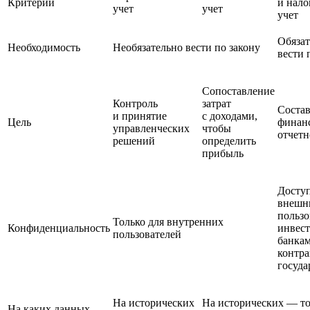
Критерий
и нал
учет
учет
учет
Обязат
Необходимость
Необязательно вести по закону
вести 
Сопоставление
Контроль
затрат
Соста
и принятие
с доходами,
Цель
финан
управленческих
чтобы
отчетн
решений
определить
прибыль
Досту
внешн
пользо
Только для внутренних
Конфиденциальность
инвест
пользователей
банкам
контра
госуда
На исторических
На исторических — то
На каких данных