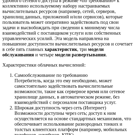
удобного сетевого доступа в режиме «по требованию» к
коллективно используемому набору настраиваемых
вычислительных ресурсов (например, сетей, серверов,
хранилищ данных, приложений и/или сервисов), которые
пользователь может оперативно задействовать под свои
задачи и высвобождать при сведении к минимуму числа
взаимодействий с поставщиком услуги или собственных
управленческих усилий. Эта модель направлена на
повышение доступности вычислительных ресурсов и сочетает
в себе пять главных
характеристик
, три
модели
обслуживания
и четыре
модели развертывания
.
Характеристики облачных вычислений:
Самообслуживание по требованию
Потребитель, когда это ему необходимо, может
самостоятельно задействовать вычислительные
возможности, такие как серверное время или сетевое
хранилище данных, в автоматическом режиме, без
взаимодействий с персоналом поставщика услуг.
Широкая доступность через сеть (Интернет)
Возможности доступны через сеть; доступ к ним
осуществляется на основе стандартных механизмов, что
обеспечивает использование разнородных тонких и
толстых клиентских платформ (например, мобильных
телефонов, ноутбуков, КПК).