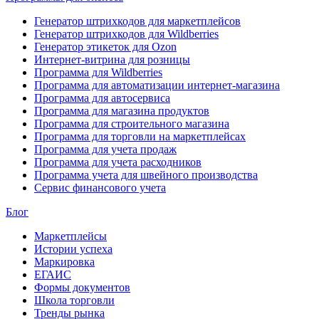
Генератор штрихкодов для маркетплейсов
Генератор штрихкодов для Wildberries
Генератор этикеток для Ozon
Интернет-витрина для розницы
Программа для Wildberries
Программа для автоматизации интернет-магазина
Программа для автосервиса
Программа для магазина продуктов
Программа для строительного магазина
Программа для торговли на маркетплейсах
Программа для учета продаж
Программа для учета расходников
Программа учета для швейного производства
Сервис финансового учета
Блог
Маркетплейсы
Истории успеха
Маркировка
ЕГАИС
Формы документов
Школа торговли
Тренды рынка