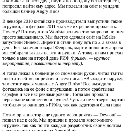
и комиксы. И этот друг, плутая по Лондону без интернета,
попросил найти ему адрес. Мы полезли на сайт и увидели
большой баннер Angry Birds.
В декабре 2010 китайские производители выпустили такие
игрушки, а в феврале 2011 мы уже их решили продавать.
Почему? Потому что в Wordstat количество запросов по ним
просто зашкаливало. Мы быстро сделали сайт на InSales,
запустили Яндекс. Директ и стали получать по 2-3 заказа в
день. Без наличия товара! Февраль, март и половину апреля
мы собирали заказы на эти игрушки. А товар к нам приехал
только в мае на второй день РИФ
(примеч. — крупное
мероприятие, посвященное интернету)
.
Я тогда лежал в больнице со сломанной рукой, читал твиты
посетителей мероприятия и всем писал: «Выходите наружу,
там стоит яркая машина с Angry Birds»! Все выходили,
фоткались на ее фоне с игрушками, а потом срабатывал
сарафан и все нас рекламировали. Тогда мы продали
нереальное количество игрушек! Чуть ли не четверть партии
«отбили» за один день РИФа, так как аудитория была наша.
Потом организатор еще одного мероприятия — Devconf —
позвал нас к себе. Мы пришли и продали много-много
игрушек, так как почти каждый разработчик своим долгом
считал купить свинью из Angry Birds.