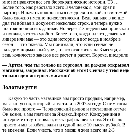
мне не нравятся все эти бюрократические истории, ТЗ …
Более того, нас работало всего 3 человека: я, мой брат и
партнер. И начать пользоваться ежедневно какой-то системой
было сложно именно психологически. Ведь раньше в конце
дня ты вбивал в документ несколько строк, а теперь нужно
постоянно вносить данные. Но через 2-3 недели мы привыкли
и поняли, что это удобно. Более того, когда ты это делаешь в
январе или мае — это одна история, а вот когда в ноябре в
сезон — это тяжело. Мы понимали, что если сейчас не
наладим нормальный учет, то это отложится на 3 месяца, а
ведь количество заказов все растет и растет. Короче, внедрили.
— Артем, чем ты только не торговал, на раз-два открывал
магазины, закрывал. Расскажи об этом! Сейчас у тебя ведь
только один интернет-магазин?
Золотые угги
— Какую-то часть магазинов мы просто продали, например,
магазин уггов, который запустили в 2007-м году. С ним тогда
было все просто — Черкизовский рынок и поставщик оттуда.
Он возил, а мы платили за Яндекс.Директ. Конкуренция в
интернете отсутствовала, весь трафик шел к нам. Это было
просто и мы зарабатывали на одной паре 10 тысяч рублей. В
те времена! Если учесть, что в месяц я жил всего на 2-3