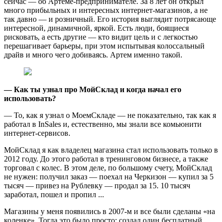
сейчас — об Артеме-предпринимателе. За 8 лет он открыл
много прибыльных и интересных интернет-магазинов, а не
так давно — и розничный. Его история выглядит потрясающе
интересной, динамичной, яркой. Есть люди, боящиеся
рисковать, а есть другие — кто видит цель и с легкостью
перешагивает барьеры, при этом испытывая колоссальный
драйв и много чего добиваясь. Артем именно такой.
— Как ты узнал про МойСклад и когда начал его
использовать?
— То, как я узнал о МоемСкладе — не показательно, так как я
работал в InSales и, естественно, мы знали все комьюнити
интернет-сервисов.
МойСклад я как владелец магазина стал использовать только в
2012 году. До этого работал в тренинговом бизнесе, а также
торговал с колес. В этом деле, по большому счету, МойСклад
не нужен: получил заказ — поехал на Черкизон — купил за 5
тысяч — привез на Рублевку — продал за 15. 10 тысяч
заработал, пошел и пропил ...
Магазины у меня появились в 2007-м и все были сделаны «на
коленке». Тогда это было просто: создал один бесплатный