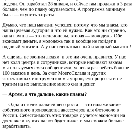
недели. Он заработал 28 января, и сейчас там продажи в 3 раза
больше, чем по плану окупаемости. А программа минимум
была — окупить затраты.
Думаю, что наш магазин успешен потому, что мы знаем, кто
наша целевая аудтория и что ей нужно. Как это ни странно,
одна группа — это пенсионеры, вторая — молодежь. Обе
экономят деньги, а молодежь так и вообще не пойдет в
олдовый магазин. А у нас очень классный и модный магазин!
А еще мы не звоним людям, и это им очень нравится. У нас
нет колл-центра и сотрудников, которые набивают заказы —
мы пользуемся смс-сообщениями, успевая разгребать больше
100 заказов в день. За счет МоегоСклада и других
эффективных инструментов мы упрощаем процессы и не
тратим на их выполнение много сил и денег.
— Артем, а что дальше, какие планы?
— Одна из точек дальнейшего роста — это налаживание
собственного производства аксессуаров для Фотололо в
России. Себестоимость этих товаров с учетом экономии на
доставке и курсах валют будет ниже, и мы сможем больше
зарабатывать.