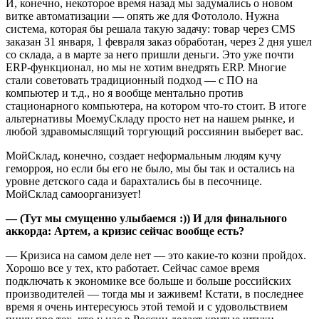
И, конечно, некоторое время назад мы задумались о новом
витке автоматизации — опять же для Фотололо. Нужна
система, которая бы решала такую задачу: товар через CMS
заказан 31 января, 1 февраля заказ обработан, через 2 дня ушел
со склада, а в марте за него пришли деньги. Это уже почти
ERP-функционал, но мы не хотим внедрять ERP. Многие
стали советовать традиционный подход — с ПО на
компьютер и т.д., но я вообще ментально против
стационарного компьютера, на котором что-то стоит. В итоге
альтернативы МоемуСкладу просто нет на нашем рынке, и
любой здравомыслящий торгующий россиянин выберет вас.
МойСклад, конечно, создает неформальным людям кучу
геморроя, но если бы его не было, мы бы так и остались на
уровне детского сада и барахтались бы в песочнице.
МойСклад самоорганизует!
— (Тут мы смущенно улыбаемся :)) И для финального
аккорда: Артем, а кризис сейчас вообще есть?
— Кризиса на самом деле нет — это какие-то козни пройдох.
Хорошо все у тех, кто работает. Сейчас самое время
подключать к экономике все больше и больше российских
производителей — тогда мы и заживем! Кстати, в последнее
время я очень интересуюсь этой темой и с удовольствием