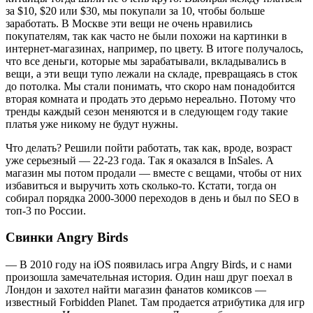
за $10, $20 или $30, мы покупали за 10, чтобы больше
заработать. В Москве эти вещи не очень нравились
покупателям, так как часто не были похожи на картинки в
интернет-магазинах, например, по цвету. В итоге получалось,
что все деньги, которые мы зарабатывали, вкладывались в
вещи, а эти вещи тупо лежали на складе, превращаясь в сток
до потолка. Мы стали понимать, что скоро нам понадобится
вторая комната и продать это дерьмо нереально. Потому что
тренды каждый сезон меняются и в следующем году такие
платья уже никому не будут нужны.
Что делать? Решили пойти работать, так как, вроде, возраст
уже серьезный — 22-23 года. Так я оказался в InSales. А
магазин мы потом продали — вместе с вещами, чтобы от них
избавиться и выручить хоть сколько-то. Кстати, тогда он
собирал порядка 2000-3000 переходов в день и был по SEO в
топ-3 по России.
Свинки Angry Birds
— В 2010 году на iOS появилась игра Angry Birds, и с нами
произошла замечательная история. Один наш друг поехал в
Лондон и захотел найти магазин фанатов комиксов —
известный Forbidden Planet. Там продается атрибутика для игр