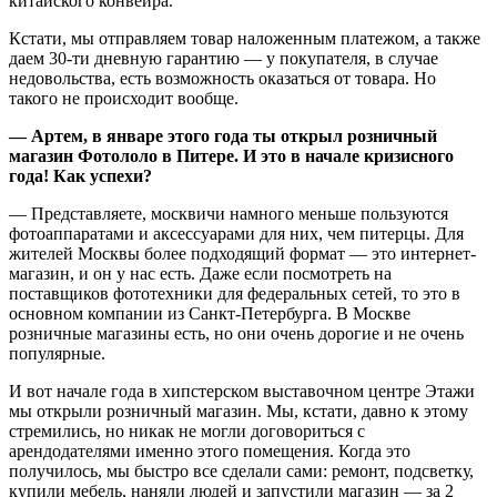
китайского конвейра.
Кстати, мы отправляем товар наложенным платежом, а также
даем 30-ти дневную гарантию — у покупателя, в случае
недовольства, есть возможность оказаться от товара. Но
такого не происходит вообще.
— Артем, в январе этого года ты открыл розничный
магазин Фотололо в Питере. И это в начале кризисного
года! Как успехи?
— Представляете, москвичи намного меньше пользуются
фотоаппаратами и аксессуарами для них, чем питерцы. Для
жителей Москвы более подходящий формат — это интернет-
магазин, и он у нас есть. Даже если посмотреть на
поставщиков фототехники для федеральных сетей, то это в
основном компании из Санкт-Петербурга. В Москве
розничные магазины есть, но они очень дорогие и не очень
популярные.
И вот начале года в хипстерском выставочном центре Этажи
мы открыли розничный магазин. Мы, кстати, давно к этому
стремились, но никак не могли договориться с
арендодателями именно этого помещения. Когда это
получилось, мы быстро все сделали сами: ремонт, подсветку,
купили мебель, наняли людей и запустили магазин — за 2