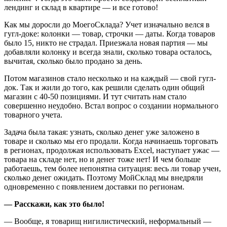
лендинг и склад в квартире — и все готово!
Как мы доросли до МоегоСклада? Учет изначально велся в
гугл-доке: колонки — товар, строчки — даты. Когда товаров
было 15, никто не страдал. Приезжала новая партия — мы
добавляли колонку и всегда знали, сколько товара осталось,
вычитая, сколько было продано за день.
Потом магазинов стало несколько и на каждый — свой гугл-
док. Так и жили до того, как решили сделать один общий
магазин с 40-50 позициями. И тут считать нам стало
совершенно неудобно. Встал вопрос о создании нормального
товарного учета.
Задача была такая: узнать, сколько денег уже заложено в
товаре и сколько мы его продали. Когда начинаешь торговать
в регионах, продолжая использовать Excel, наступает ужас —
товара на складе нет, но и денег тоже нет! И чем больше
работаешь, тем более непонятна ситуация: весь ли товар учен,
сколько денег ожидать. Поэтому МойСклад мы внедряли
одновременно с появлением доставки по регионам.
— Расскажи, как это было!
— Вообще, я товарищ нигилистический, неформальный —