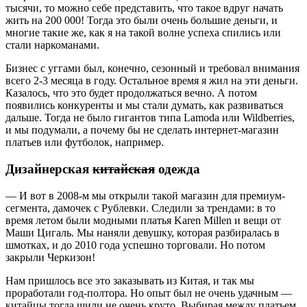
тысячи, то можно себе представить, что такое вдруг начать
жить на 200 000! Тогда это были очень большие деньги, и
многие такие же, как я на такой волне успеха спились или
стали наркоманами.
Бизнес с уггами был, конечно, сезонный и требовал внимания
всего 2-3 месяца в году. Остальное время я жил на эти деньги.
Казалось, что это будет продолжаться вечно. А потом
появились конкуренты и мы стали думать, как развиваться
дальше. Тогда не было гигантов типа Lamoda или Wildberries,
и мы подумали, а почему бы не сделать интернет-магазин
платьев или футболок, например.
Дизайнерская
китайская
одежда
— И вот в 2008-м мы открыли такой магазин для премиум-
сегмента, дамочек с Рублевки. Следили за трендами: в то
время летом были модными платья Karen Millen и вещи от
Маши Цигаль. Мы наняли девушку, которая разбиралась в
шмотках, и до 2010 года успешно торговали. Но потом
закрыли Черкизон!
Нам пришлось все это заказывать из Китая, и так мы
проработали год-полтора. Но опыт был не очень удачным —
китайцы тогда шили не очень круто. Выбирая между платьем