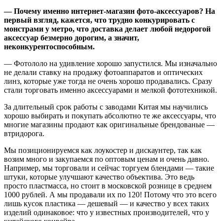
— Почему именно интернет-магазин фото-аксессуаров? На
первый взгляд, кажется, что трудно конкурировать с
монстрами у метро, что доставка делает любой недорогой
аксессуар безмерно дорогим, а значит,
неконкурентоспособным.
— Фотололо на удивление хорошо запустился. Мы изначально
не делали ставку на продажу фотоаппаратов и оптических
линз, которые уже тогда не очень хорошо продавались. Сразу
стали торговать именно аксессуарами и мелкой фототехникой.
За длительный срок работы с заводами Китая мы научились
хорошо выбирать и покупать абсолютно те же аксессуары, что
многие магазины продают как оригинальные брендованые —
втридорога.
Мы позиционируемся как лоукостер и дискаунтер, так как
возим много и закупаемся по оптовым ценам и очень давно.
Например, мы торговали и сейчас торгуем блендами — такие
штуки, которые улучшают качество объектива. Это ведь
просто пластмасса, но стоит в московской рознице в среднем
1000 рублей. А мы продавали их по 120! Потому что это всего
лишь кусок пластика — дешевый — и качество у всех таких
изделий одинаковое: что у известных производителей, что у