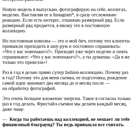
Новую модель я выпускаю, фотографирую на себе, коллегах,
моделях. Выставляя ее в Instagram*, я сразу отслеживаю
реакцию. Если есть интерес, отшиваю размерный ряд. Если
размерный ряд продается, я ввожу это в постоянную
коллекцию.
Но постоянная новизна — это и мой бич, потому что клиенты
привыкли приходить в шоу-рум и постоянно спрашивать:
«Что у вас новенького?». Приходят уже через неделю и опять
спрашивают: «Что у вас новенького?», а ты думаешь: «Да я же
только что привезла»!
Раз в год я делаю прямо супер fashion-коллекцию. Почему раз
в год? Потому что для меня съемка, ее подготовка, рождение
самой идеи занимает два месяца до и месяц после —
на обработку фотографий.
Это очень большое вложение энергии. Такое я согласна только
раз в год делать. Фристайл-съемки мы делаем каждый месяц,
даже чаще.
—
Когда ты работаешь над коллекцией, не мешает ли тебе
финансовый бэкграунд? Ты ведь привыкла все считать.