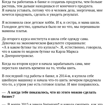
Когда ты работаешь в банке и создаешь продукты, чем больше
растешь, тем дальше находишься от конечного продукта.
Я начала уставать, потому что я человек дела, энергичная, мне
хочется придумать, сделать и увидеть результат.
Я вспомнила свое детское хобби. И я, и сестра, и мама шили.
Голодное детство, одеваться было не во что, мы перешивали
мамины платья.
До второго курса института я шила себе одежду сама.
Девочки на экономическом факультете спрашивали:
«А в каком бутике ты это купила?». Я, естественно, говорила,
что в каком-то модном бутике на Карла Маркса
в Днепропетровске.
Когда на втором курсе я начала зарабатывать сама, мне
перестало хватать времени на то, чтобы шить.
В последний год работы в банке, в 2014-м, я купила себе
швейную машинку и начала что-то шить: вечером придумала
что-то, а утром уже есть готовое платье. И мне понравилось.
—
А когда тебе показалось, что из этого можно сделать
бизнес?
— В марте 2015 я завела Instagram* и начала смотреть, как это