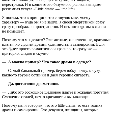
перестрелка. И в конце этого безумного ролика выпадает
рекламная услуга «Little drama — little life».
Я поняла, что в принципе это созвучно мне, моему
характеру — куда бы я не зашла, я своей энергетикой сразу
сразу преображаю пространство. И немного драмы в жизни
не помешает.
Поэтому что мы делаем? Элегантные, женственные, красивые
платья, но с долей драмы, хулиганства и самоиронии. Если
это будет просто романтично и красиво, то сразу же —
приторно, сладко и скучно.
—
А можно пример? Что такое драма в одежде?
— Самый банальный пример: берем юбку-пачку, косуху,
какие-то грубые ботинки и даем героине сигарету.
—
Да, достаточно драматично.
— Либо это роскошное шелковое платье и кожаная портупея.
Смешение стилей, нечто кричащее и вызывающее.
Поэтому мы и говорим, что это little drama, то есть толика
драмы и самоиронии. Это девушки, женщины, которые