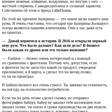
внешне нежные, изящные, воздушные, но внутри у них —
жесткий стержень. Самодисциплина и сильный характер.
Собственно об этом и бренд LittleDrama.
По этой же причине балерины — это некие музы нашего шоу-
рума. Я очень счастлива, что сегодня три балерины Большого
театра являются нашими клиентками. Они у нас даже есть
на принтах.
—
Давай вернемся к истории. В 2016-м открыли первый
шоу-рум. Что было дальше? Как шли дела? В бизнесе
была какая-то драма или это только название?
— Fashion — бизнес очень интересный и сложный
по сравнению с финтехом. Потому что, допустим, если
в финтехе ты не запустил какой-то продукт, очередное
приложение, к 8 марта, а сделал это на месяц позже,
то ты не проиграл.
В fashion-бизнесе все очень строго. Ты завязан на сезонность,
на погоду, на психологию потребителя.
Если ты на день позже сделал съемку, не отправил
фотографии байеру, байер не заказал тебе коллекцию или
заказал позже, ты попал в сроки производства на две недели
позже, получил товар позже и, наконец, поставил