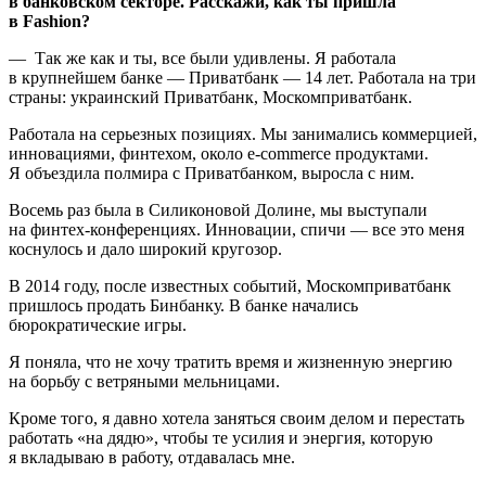
в банковском секторе. Расскажи, как ты пришла
в Fashion?
— Так же как и ты, все были удивлены. Я работала
в крупнейшем банке — Приватбанк — 14 лет. Работала на три
страны: украинский Приватбанк, Москомприватбанк.
Работала на серьезных позициях. Мы занимались коммерцией,
инновациями, финтехом, около e-commerce продуктами.
Я объездила полмира с Приватбанком, выросла с ним.
Восемь раз была в Силиконовой Долине, мы выступали
на финтех-конференциях. Инновации, спичи — все это меня
коснулось и дало широкий кругозор.
В 2014 году, после известных событий, Москомприватбанк
пришлось продать Бинбанку. В банке начались
бюрократические игры.
Я поняла, что не хочу тратить время и жизненную энергию
на борьбу с ветряными мельницами.
Кроме того, я давно хотела заняться своим делом и перестать
работать «на дядю», чтобы те усилия и энергия, которую
я вкладываю в работу, отдавалась мне.