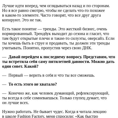
Лучше идти вперед, чем оглядываться назад и по сторонам.
Но я все равно смотрю, чтобы не сделать что-то похожее
в каком-то элементе. Часто говорят, что все друг друга
копируют. Это не так.
Есть такое понятие — тренды. Это жесткий бизнес, очень
нормированный. Трендбук выходит до сезона и гласит, что
там будут открытые плечи и такие-то силуэты, оверсайз. Если
ты хочешь быть в струе и продавать, ты должен эти тренды
учитывать. Понятно, пропустив через свою ДНК.
—
Давай перейдем к последнему вопросу. Представим, что
ты встретила себя саму пятилетней давности. Можно дать
один совет. Какой?
— Первый — верить в себя и что ты все сможешь.
—
То есть этого не хватало?
— Конечно же, как человек думающий, рефлексирующий,
ты всегда в себе сомневаешься. Только глупец думает, что
он лучше всех.
Нужно работать. Не бывает чудес. Когда я читала лекцию
в школе Fashion Factory, меня спросили: «Как быстро