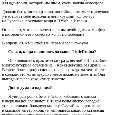
для аудитории, которой мы шьем, очень важна атмосфера.
Должно быть чисто, красиво, достойно, потому что девушки
у нас могут себе позволить лето круглый год, живут
на Рублевке, покупают вещи в ЦУМе, в Италии.
Они знают, что такое качество, и им необходима атмосфера,
в которой они это качество могут попробовать.
В апреле 2016 мы открыли первый зал шоу-рума.
—
Скажи, когда появилось название LittleDrama?
— Оно появилось практически сразу, весной 2015-го. Здесь
многофакторное объяснение. «Какая девушка без драмы?».
Второе, более профессиональное — есть драматичный стиль
в одежде: это когда девушку невозможно не заметить. Она
выглядит супер ярко, супер заметно.
—
Долго думали над ним?
— Я увидела ролик бельгийского кабельного канала —
наверняка все его знают. В тихом бельгийском городке
устанавливают большую кнопку. Случайные прохожие
нажимают на эту кнопку и начинается какая-то катавасия —
выбегает полиция, воры, проститутки, все падают,