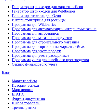
Генератор штрихкодов для маркетплейсов
Генератор штрихкодов для Wildberries
Генератор этикеток для Ozon
Интернет-витрина для розницы
Программа для Wildberries
Программа для автоматизации интернет-магазина
Программа для автосервиса
Программа для магазина продуктов
Программа для строительного магазина
Программа для торговли на маркетплейсах
Программа для учета продаж
Программа для учета расходников
Программа учета для швейного производства
Сервис финансового учета
Блог
Маркетплейсы
Истории успеха
Маркировка
ЕГАИС
Формы документов
Школа торговли
Тренды рынка