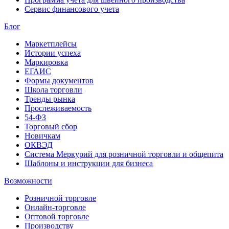
Сервис финансового учета
Блог
Маркетплейсы
Истории успеха
Маркировка
ЕГАИС
Формы документов
Школа торговли
Тренды рынка
Прослеживаемость
54-ФЗ
Торговый сбор
Новичкам
ОКВЭД
Система Меркурий для розничной торговли и общепита
Шаблоны и инструкции для бизнеса
Возможности
Розничной торговле
Онлайн-торговле
Оптовой торговле
Производству