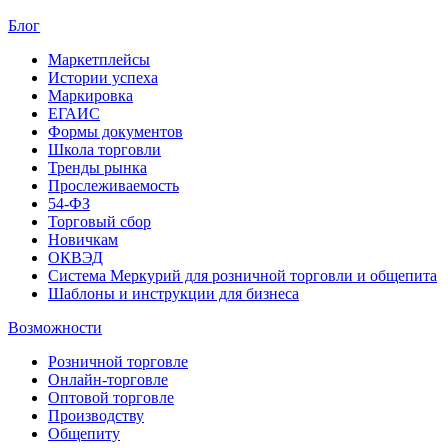
Блог
Маркетплейсы
Истории успеха
Маркировка
ЕГАИС
Формы документов
Школа торговли
Тренды рынка
Прослеживаемость
54-ФЗ
Торговый сбор
Новичкам
ОКВЭД
Система Меркурий для розничной торговли и общепита
Шаблоны и инструкции для бизнеса
Возможности
Розничной торговле
Онлайн-торговле
Оптовой торговле
Производству
Общепиту