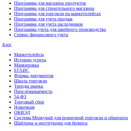
Программа для магазина продуктов
Программа для строительного магазина
Программа для торговли на маркетплейсах
Программа для учета продаж
Программа для учета расходников
Программа учета для швейного производства
Сервис финансового учета
Блог
Маркетплейсы
Истории успеха
Маркировка
ЕГАИС
Формы документов
Школа торговли
Тренды рынка
Прослеживаемость
54-ФЗ
Торговый сбор
Новичкам
ОКВЭД
Система Меркурий для розничной торговли и общепита
Шаблоны и инструкции для бизнеса