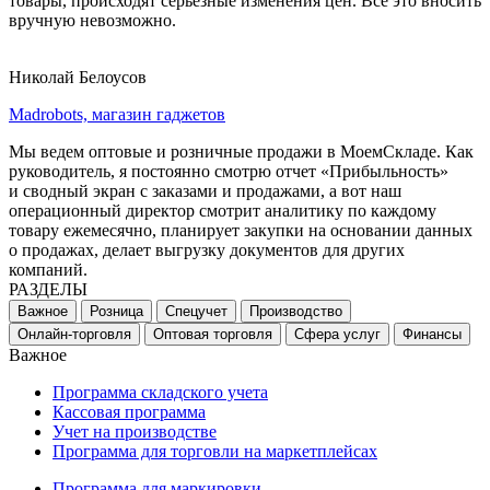
товары, происходят серьезные изменения цен. Все это вносить
вручную невозможно.
Николай Белоусов
Madrobots, магазин гаджетов
Мы ведем оптовые и розничные продажи в МоемСкладе. Как
руководитель, я постоянно смотрю отчет «Прибыльность»
и сводный экран с заказами и продажами, а вот наш
операционный директор смотрит аналитику по каждому
товару ежемесячно, планирует закупки на основании данных
о продажах, делает выгрузку документов для других
компаний.
РАЗДЕЛЫ
Важное
Розница
Спецучет
Производство
Онлайн-торговля
Оптовая торговля
Сфера услуг
Финансы
Важное
Программа складского учета
Кассовая программа
Учет на производстве
Программа для торговли на маркетплейсах
Программа для маркировки