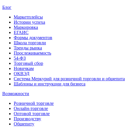
Блог
Маркетплейсы
Истории успеха
Маркировка
ЕГАИС
Формы документов
Школа торговли
Тренды рынка
Прослеживаемость
54-ФЗ
Торговый сбор
Новичкам
ОКВЭД
Система Меркурий для розничной торговли и общепита
Шаблоны и инструкции для бизнеса
Возможности
Розничной торговле
Онлайн-торговле
Оптовой торговле
Производству
Общепиту