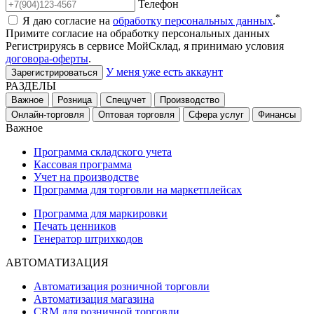
Телефон
*
Я даю согласие на
обработку персональных данных
.
Примите согласие на обработку персональных данных
Регистрируясь в сервисе МойСклад, я принимаю условия
договора-оферты
.
У меня уже есть аккаунт
Зарегистрироваться
РАЗДЕЛЫ
Важное
Розница
Спецучет
Производство
Онлайн-торговля
Оптовая торговля
Сфера услуг
Финансы
Важное
Программа складского учета
Кассовая программа
Учет на производстве
Программа для торговли на маркетплейсах
Программа для маркировки
Печать ценников
Генератор штрихкодов
АВТОМАТИЗАЦИЯ
Автоматизация розничной торговли
Автоматизация магазина
CRM для розничной торговли