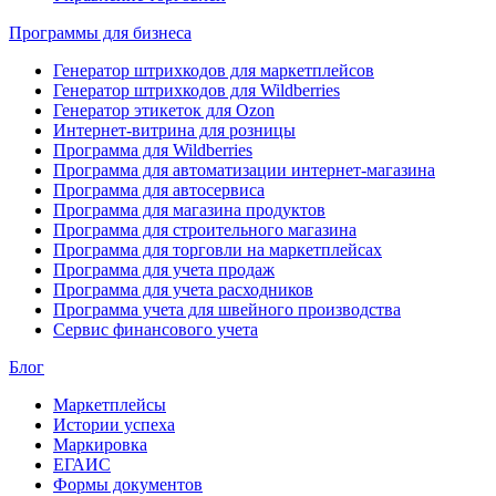
Программы для бизнеса
Генератор штрихкодов для маркетплейсов
Генератор штрихкодов для Wildberries
Генератор этикеток для Ozon
Интернет-витрина для розницы
Программа для Wildberries
Программа для автоматизации интернет-магазина
Программа для автосервиса
Программа для магазина продуктов
Программа для строительного магазина
Программа для торговли на маркетплейсах
Программа для учета продаж
Программа для учета расходников
Программа учета для швейного производства
Сервис финансового учета
Блог
Маркетплейсы
Истории успеха
Маркировка
ЕГАИС
Формы документов