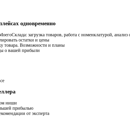
плейсах одновременно
оегоСклада: загрузка товаров, работа с номенклатурой, анализ 
лировать остатки и цены
ажу товара. Возможности и планы
оды о вашей прибыли
ce
еллера
ром ниши
ольшей прибылью
екомендации от эксперта