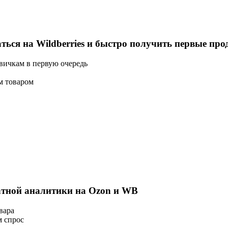
ться на Wildberries и быстро получить первые пр
вичкам в первую очередь
м товаром
атной аналитики на Ozon и WB
вара
м спрос