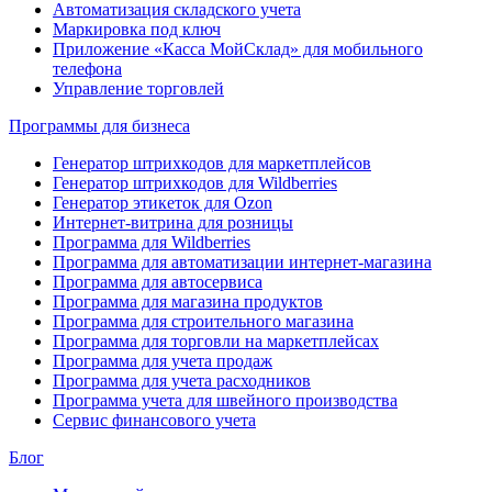
Автоматизация складского учета
Маркировка под ключ
Приложение «Касса МойСклад» для мобильного
телефона
Управление торговлей
Программы для бизнеса
Генератор штрихкодов для маркетплейсов
Генератор штрихкодов для Wildberries
Генератор этикеток для Ozon
Интернет-витрина для розницы
Программа для Wildberries
Программа для автоматизации интернет-магазина
Программа для автосервиса
Программа для магазина продуктов
Программа для строительного магазина
Программа для торговли на маркетплейсах
Программа для учета продаж
Программа для учета расходников
Программа учета для швейного производства
Сервис финансового учета
Блог