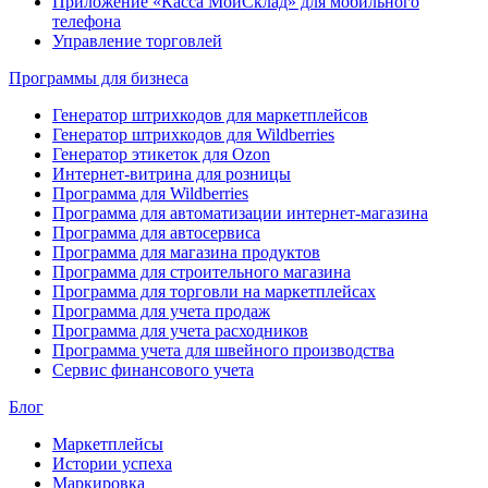
Приложение «Касса МойСклад» для мобильного
телефона
Управление торговлей
Программы для бизнеса
Генератор штрихкодов для маркетплейсов
Генератор штрихкодов для Wildberries
Генератор этикеток для Ozon
Интернет-витрина для розницы
Программа для Wildberries
Программа для автоматизации интернет-магазина
Программа для автосервиса
Программа для магазина продуктов
Программа для строительного магазина
Программа для торговли на маркетплейсах
Программа для учета продаж
Программа для учета расходников
Программа учета для швейного производства
Сервис финансового учета
Блог
Маркетплейсы
Истории успеха
Маркировка