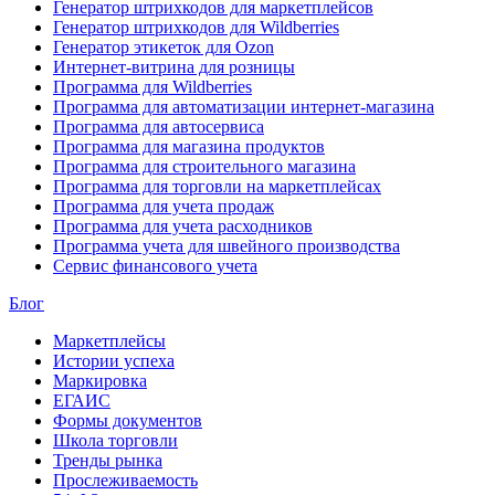
Генератор штрихкодов для маркетплейсов
Генератор штрихкодов для Wildberries
Генератор этикеток для Ozon
Интернет-витрина для розницы
Программа для Wildberries
Программа для автоматизации интернет-магазина
Программа для автосервиса
Программа для магазина продуктов
Программа для строительного магазина
Программа для торговли на маркетплейсах
Программа для учета продаж
Программа для учета расходников
Программа учета для швейного производства
Сервис финансового учета
Блог
Маркетплейсы
Истории успеха
Маркировка
ЕГАИС
Формы документов
Школа торговли
Тренды рынка
Прослеживаемость