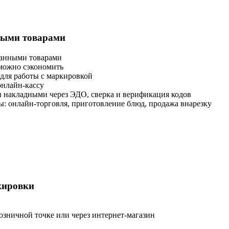
ными товарами
ванными товарами
 можно сэкономить
для работы с маркировкой
онлайн-кассу
н накладными через ЭДО, сверка и верификация кодов
ы: онлайн-торговля, приготовление блюд, продажа внарезку
кировки
озничной точке или через интернет-магазин