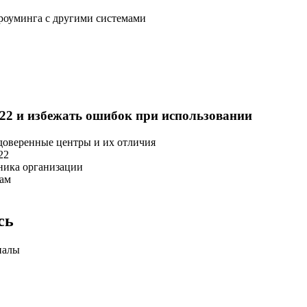
роуминга с другими системами
22 и избежать ошибок при использовании
доверенные центры и их отличия
22
ника организации
нам
сь
иалы