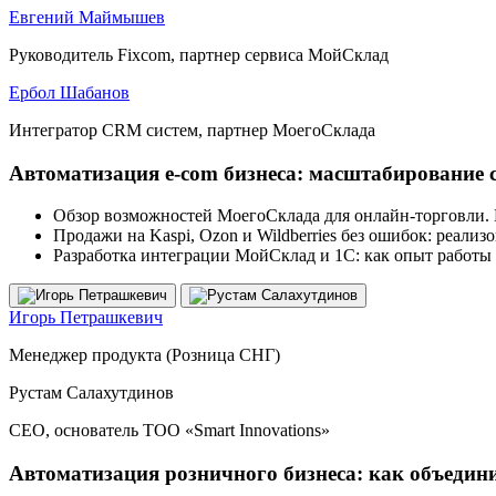
Евгений Маймышев
Руководитель Fixcom, партнер сервиса МойСклад
Ербол Шабанов
Интегратор CRM систем, партнер МоегоСклада
Автоматизация e-com бизнеса: масштабирование с 
Обзор возможностей МоегоСклада для онлайн-торговли. 
Продажи на Kaspi, Ozon и Wildberries без ошибок: реал
Разработка интеграции МойСклад и 1С: как опыт работы
Игорь Петрашкевич
Менеджер продукта
(
Розница СНГ)
Рустам Салахутдинов
СЕО, основатель ТОО
«
Smart Innovations»
Автоматизация розничного бизнеса: как объедин