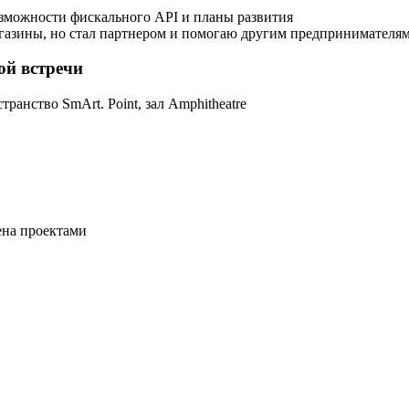
зможности фискального API и планы развития
агазины, но стал партнером и помогаю другим предпринимателя
ой встречи
транство SmArt. Point, зал Amphitheatre
ена проектами