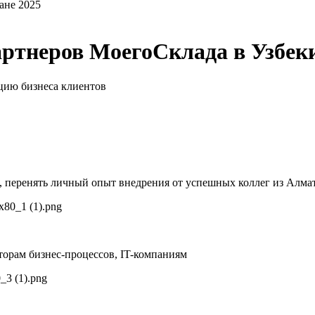
ане 2025
артнеров МоегоСклада в Узбеки
цию бизнеса клиентов
в, перенять личный опыт внедрения от успешных коллег из Алмат
орам бизнес-процессов, IT-компаниям