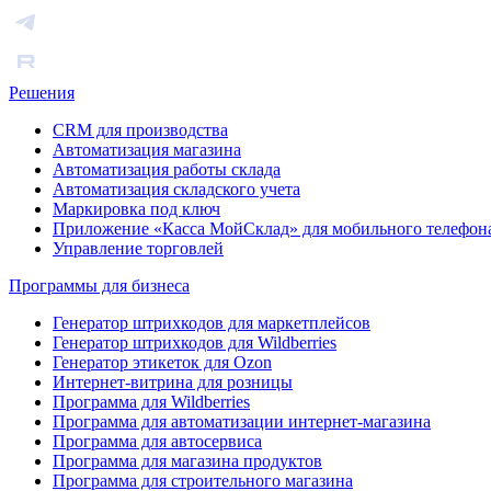
Решения
CRM для производства
Автоматизация магазина
Автоматизация работы склада
Автоматизация складского учета
Маркировка под ключ
Приложение «Касса МойСклад» для мобильного телефон
Управление торговлей
Программы для бизнеса
Генератор штрихкодов для маркетплейсов
Генератор штрихкодов для Wildberries
Генератор этикеток для Ozon
Интернет-витрина для розницы
Программа для Wildberries
Программа для автоматизации интернет-магазина
Программа для автосервиса
Программа для магазина продуктов
Программа для строительного магазина