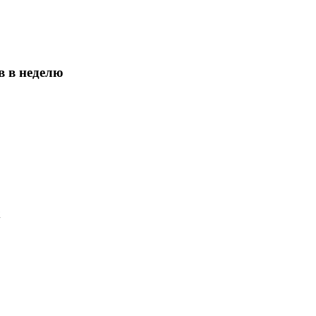
в в неделю
х