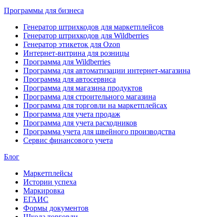
Программы для бизнеса
Генератор штрихкодов для маркетплейсов
Генератор штрихкодов для Wildberries
Генератор этикеток для Ozon
Интернет-витрина для розницы
Программа для Wildberries
Программа для автоматизации интернет-магазина
Программа для автосервиса
Программа для магазина продуктов
Программа для строительного магазина
Программа для торговли на маркетплейсах
Программа для учета продаж
Программа для учета расходников
Программа учета для швейного производства
Сервис финансового учета
Блог
Маркетплейсы
Истории успеха
Маркировка
ЕГАИС
Формы документов
Школа торговли