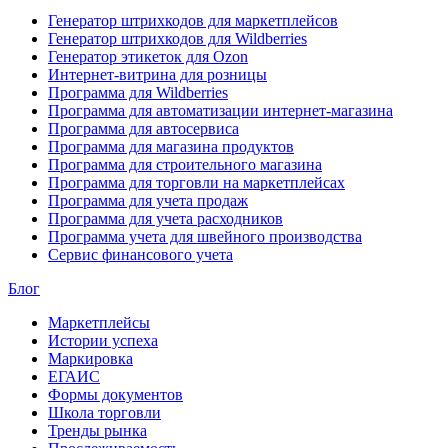
Генератор штрихкодов для маркетплейсов
Генератор штрихкодов для Wildberries
Генератор этикеток для Ozon
Интернет-витрина для розницы
Программа для Wildberries
Программа для автоматизации интернет-магазина
Программа для автосервиса
Программа для магазина продуктов
Программа для строительного магазина
Программа для торговли на маркетплейсах
Программа для учета продаж
Программа для учета расходников
Программа учета для швейного производства
Сервис финансового учета
Блог
Маркетплейсы
Истории успеха
Маркировка
ЕГАИС
Формы документов
Школа торговли
Тренды рынка