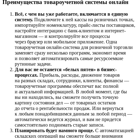
Преимущества товароучетной системы онлайн
Всё, с чем вы уже работаете, включается в единую
систему.
Подключите к ней кассы на розничных точках,
импортируйте номенклатуру, прайс-листы поставщиков,
настройте интеграцию с банк-клиентом и интернет-
магазином — и контролируйте все процессы
через браузер или мобильное приложение. Одна
товароучетная онлайн-система для розничной торговли
заменяет сразу несколько программ, экономит время
и позволяет автоматизировать самые ресурсоемкие
рутинные задачи.
Для вас не останется «белых пятен» в бизнес-
процессах.
Прибыль, расходы, движение товаров
на разных складах, сотрудники, клиенты, финансы —
товароучетные программы обеспечат вас полной
и актуальной информацией. В любой момент, где бы
вы ни находились, вы сможете получить точную
картину состояния дел — от товарных остатков
до отчета о рентабельности продаж. Или вернуться
к любым понадобившимся данным за любой период —
автоматически ведется журнал, и вам не придется
самостоятельно поднимать старые записи.
Планировать будет намного проще.
С автоматизацией
складских операций вы сможете больше внимания