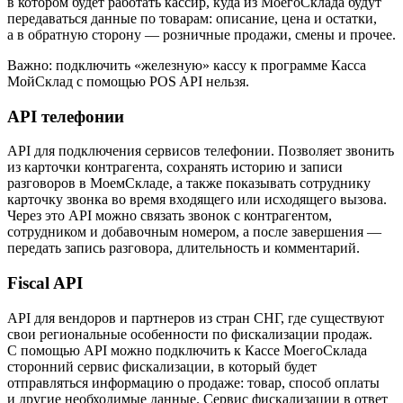
в котором будет работать кассир, куда из МоегоСклада будут
передаваться данные по товарам: описание, цена и остатки,
а в обратную сторону — розничные продажи, смены и прочее.
Важно:
подключить «железную» кассу к программе Касса
МойСклад с помощью POS API нельзя.
API телефонии
API для подключения сервисов телефонии. Позволяет звонить
из карточки контрагента, сохранять историю и записи
разговоров в МоемСкладе, а также показывать сотруднику
карточку звонка во время входящего или исходящего вызова.
Через это API можно связать звонок с контрагентом,
сотрудником и добавочным номером, а после завершения —
передать запись разговора, длительность и комментарий.
Fiscal API
API для вендоров и партнеров из стран СНГ, где существуют
свои региональные особенности по фискализации продаж.
С помощью API можно подключить к Кассе МоегоСклада
сторонний сервис фискализации, в который будет
отправляться информацию о продаже: товар, способ оплаты
и другие необходимые данные. Сервис фискализации в ответ