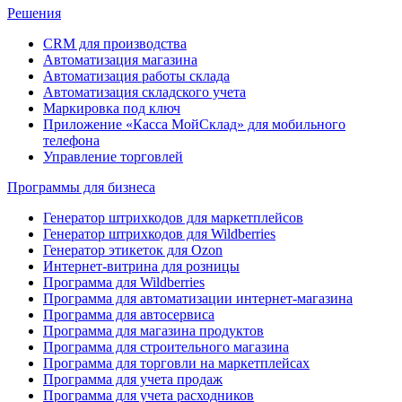
Решения
CRM для производства
Автоматизация магазина
Автоматизация работы склада
Автоматизация складского учета
Маркировка под ключ
Приложение «Касса МойСклад» для мобильного
телефона
Управление торговлей
Программы для бизнеса
Генератор штрихкодов для маркетплейсов
Генератор штрихкодов для Wildberries
Генератор этикеток для Ozon
Интернет-витрина для розницы
Программа для Wildberries
Программа для автоматизации интернет-магазина
Программа для автосервиса
Программа для магазина продуктов
Программа для строительного магазина
Программа для торговли на маркетплейсах
Программа для учета продаж
Программа для учета расходников