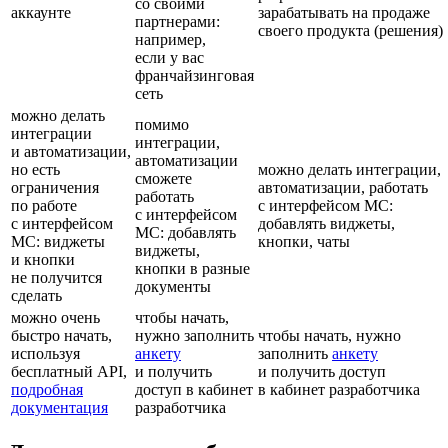
со своими
аккаунте
зарабатывать на продаже
партнерами:
своего продукта (решения)
например,
если у вас
франчайзинговая
сеть
можно делать
помимо
интеграции
интеграции,
и автоматизации,
автоматизации
но есть
можно делать интеграции,
сможете
ограничения
автоматизации, работать
работать
по работе
с интерфейсом МС:
с интерфейсом
с интерфейсом
добавлять виджеты,
МС: добавлять
МС: виджеты
кнопки, чаты
виджеты,
и кнопки
кнопки в разные
не получится
документы
сделать
можно очень
чтобы начать,
быстро начать,
нужно заполнить
чтобы начать, нужно
используя
анкету
заполнить
анкету
бесплатный API,
и получить
и получить доступ
подробная
доступ в кабинет
в кабинет разработчика
документация
разработчика