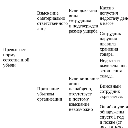
Кассир
Если доказана
Взыскание
допустил
вина
с материально
недостачу ден
сотрудника
ответственного
в кассе.
и подтвержден
лица
размер ущерба
Сотрудник
нарушил
правила
хранения
Превышает
товара.
норму
естественной
Недостача
убыли
выявлена пос
затопления
склада.
Если виновное
лицо
Виновный
Признание
не найдено,
сотрудник
убытком
отсутствует,
скрывается.
организации
и поэтому
взыскание
Ошибки учета
невозможно
обнаружены
спустя 1 год
и позже (ст.
392 ТК РФ)