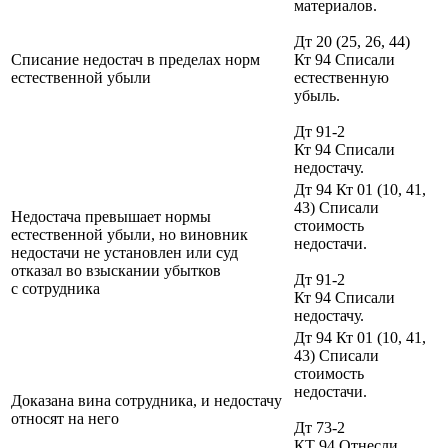
материалов.
Дт 20 (25, 26, 44)
Списание недостач в пределах норм
Кт 94 Списали
естественной убыли
естественную
убыль.
Дт 91-2
Кт 94 Списали
недостачу.
Дт 94 Кт 01 (10, 41,
43) Списали
Недостача превышает нормы
стоимость
естественной убыли, но виновник
недостачи.
недостачи не установлен или суд
отказал во взыскании убытков
Дт 91-2
с сотрудника
Кт 94 Списали
недостачу.
Дт 94 Кт 01 (10, 41,
43) Списали
стоимость
недостачи.
Доказана вина сотрудника, и недостачу
относят на него
Дт 73-2
КТ 94 Отнесли