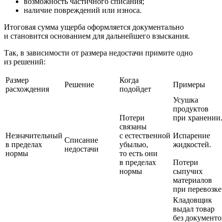
возможность частичного списания;
наличие повреждений или износа.
Итоговая сумма ущерба оформляется документально
и становится основанием для дальнейшего взыскания.
Так, в зависимости от размера недостачи примите одно
из решений:
Размер
Когда
Решение
Примеры
расхождения
подойдет
Усушка
продуктов
Потери
при хранении
связаны
Незначительный
с естественной
Испарение
Списание
в пределах
убылью,
жидкостей.
недостачи
нормы
то есть они
в пределах
Потери
нормы
сыпучих
материалов
при перевозке
Кладовщик
выдал товар
без документо