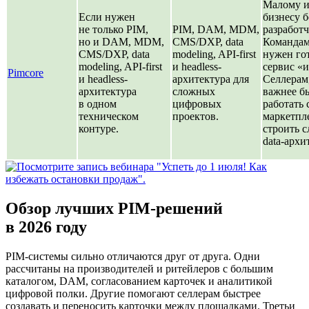
Малому и
Если нужен
бизнесу б
не только PIM,
PIM, DAM, MDM,
разработч
но и DAM, MDM,
CMS/DXP, data
Командам
CMS/DXP, data
modeling, API-first
нужен го
modeling, API-first
и headless-
сервис «и
Pimcore
и headless-
архитектура для
Селлерам
архитектура
сложных
важнее б
в одном
цифровых
работать 
техническом
проектов.
маркетпл
контуре.
строить 
data-архи
Обзор лучших PIM-решений
в 2026 году
PIM-системы сильно отличаются друг от друга. Одни
рассчитаны на производителей и ритейлеров с большим
каталогом, DAM, согласованием карточек и аналитикой
цифровой полки. Другие помогают селлерам быстрее
создавать и переносить карточки между площадками. Третьи