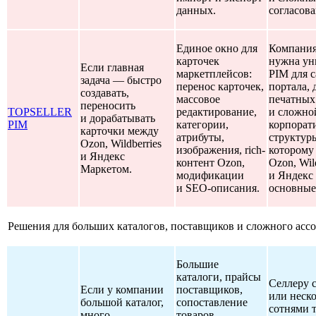
данных.
согласов
Единое окно для
Компания
карточек
нужна ун
Если главная
маркетплейсов:
PIM для с
задача — быстро
перенос карточек,
портала, 
создавать,
массовое
печатных
переносить
TOPSELLER
редактирование,
и сложно
и дорабатывать
PIM
категории,
корпорат
карточки между
атрибуты,
структуры
Ozon, Wildberries
изображения, rich-
которому
и Яндекс
контент Ozon,
Ozon, Wil
Маркетом.
модификации
и Яндекс
и SEO-описания.
основные
Решения для больших каталогов, поставщиков и сложного асс
Большие
каталоги, прайсы
Селлеру 
Если у компании
поставщиков,
или неск
большой каталог,
сопоставление
сотнями т
много
товаров,