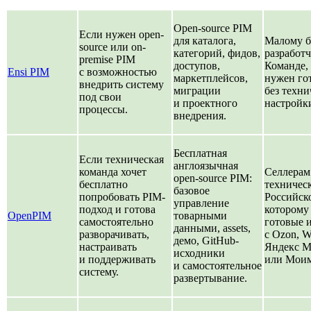
Open-source PIM
Если нужен open-
для каталога,
Малому б
source или on-
категорий, фидов,
разработч
premise PIM
доступов,
Команде,
Ensi PIM
с возможностью
маркетплейсов,
нужен го
внедрить систему
миграции
без техни
под свои
и проектного
настройк
процессы.
внедрения.
Бесплатная
Если техническая
англоязычная
команда хочет
Селлерам
open-source PIM:
бесплатно
техничес
базовое
попробовать PIM-
Российск
управление
подход и готова
которому
OpenPIM
товарными
самостоятельно
готовые 
данными, assets,
разворачивать,
с Ozon, Wi
демо, GitHub-
настраивать
Яндекс М
исходники
и поддерживать
или Мои
и самостоятельное
систему.
развертывание.