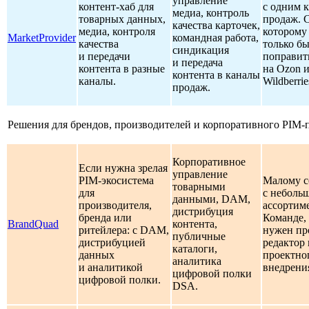
управление
контент-хаб для
с одним 
медиа, контроль
товарных данных,
продаж. С
качества карточек,
медиа, контроля
которому
MarketProvider
командная работа,
качества
только б
синдикация
и передачи
поправит
и передача
контента в разные
на Ozon 
контента в каналы
каналы.
Wildberrie
продаж.
Решения для брендов, производителей и корпоративного PIM-
Корпоративное
Если нужна зрелая
управление
PIM-экосистема
Малому с
товарными
для
с неболь
данными, DAM,
производителя,
ассортим
дистрибуция
бренда или
Команде,
BrandQuad
контента,
ритейлера: с DAM,
нужен пр
публичные
дистрибуцией
редактор 
каталоги,
данных
проектно
аналитика
и аналитикой
внедрени
цифровой полки
цифровой полки.
DSA.