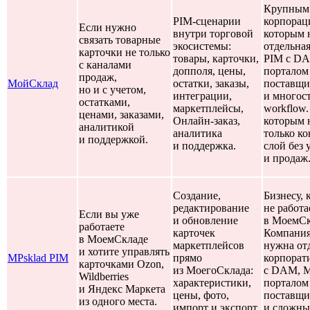
Крупным
PIM-сценарии
корпорац
Если нужно
внутри торговой
которым 
связать товарные
экосистемы:
отдельная 
карточки не только
товары, карточки,
PIM с D
с каналами
допполя, цены,
порталом
продаж,
МойСклад
остатки, заказы,
поставщи
но и с учетом,
интеграции,
и многос
остатками,
маркетплейсы,
workflow
ценами, заказами,
Онлайн-заказ,
которым 
аналитикой
аналитика
только к
и поддержкой.
и поддержка.
слой без 
и продаж
Создание,
Бизнесу, 
редактирование
не работа
Если вы уже
и обновление
в МоемСк
работаете
карточек
Компания
в МоемСкладе
маркетплейсов
нужна от
и хотите управлять
MPsklad PIM
прямо
корпорат
карточками Ozon,
из МоегоСклада:
с DAM, 
Wildberries
характеристики,
порталом
и Яндекс Маркета
цены, фото,
поставщи
из одного места.
импорт и экспорт
и сложн