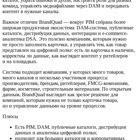
каталог, убрать ошибки и дубли, настроить роли для разных
команд, управлять медиафайлами через DAM и передавать
контент в нужные каналы.
Важное отличие BrandQuad — вокруг PIM собрана более
широкая продуктовая экосистема: DAM-система, публичные
каталоги, дистрибуция данных, интеграции и e-commerce-
аналитика DSA. Это полезно компаниям, которым нужно
не просто заполнить карточки, а управлять тем, как товар
представлен на цифровой полке: есть ли карточка в наличии,
корректны ли данные, как выглядит контент у ритейлеров
и на площадках.
Система подходит компаниям, у которых много товаров,
много каналов и несколько участников процесса:
производителям, брендам, ритейлерам, FMCG-компаниям,
фарме, косметике, строительным материалам. По открытым
данным, BrandQuad выглядит как зрелое решение для
компаний, которым нужна не только карточка товара,
но и управление данными на уровне процессов.
Плюсы
Есть PIM, DAM, публичные каталоги, дистрибуция
данных и аналитика цифровой полки;
подходит для больших каталогов и корпоративных