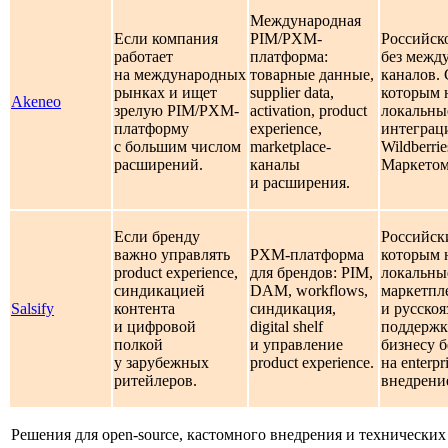
Международная
Если компания
PIM/PXM-
Российск
работает
платформа:
без межд
на международных
товарные данные,
каналов. 
рынках и ищет
supplier data,
которым
Akeneo
зрелую PIM/PXM-
activation, product
локальны
платформу
experience,
интеграц
с большим числом
marketplace-
Wildberri
расширений.
каналы
Маркетом
и расширения.
Если бренду
Российск
важно управлять
PXM-платформа
которым
product experience,
для брендов: PIM,
локальны
синдикацией
DAM, workflows,
маркетпл
Salsify
контента
синдикация,
и русско
и цифровой
digital shelf
поддержк
полкой
и управление
бизнесу 
у зарубежных
product experience.
на enterpr
ритейлеров.
внедрени
Решения для open-source, кастомного внедрения и технических