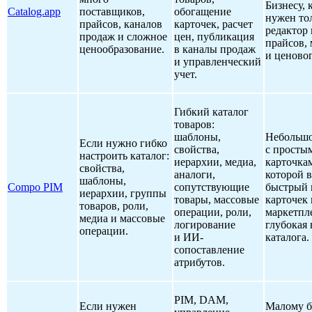
Бизнесу, 
Catalog.app
поставщиков,
обогащение
нужен то
прайсов, каналов
карточек, расчет
редактор 
продаж и сложное
цен, публикация
прайсов,
ценообразование.
в каналы продаж
и ценово
и управленческий
учет.
Гибкий каталог
товаров:
шаблоны,
Небольшо
Если нужно гибко
свойства,
с просты
настроить каталог:
иерархии, медиа,
карточка
свойства,
аналоги,
которой 
шаблоны,
Compo PIM
сопутствующие
быстрый 
иерархии, группы
товары, массовые
карточек
товаров, роли,
операции, роли,
маркетпл
медиа и массовые
логирование
глубокая 
операции.
и ИИ-
каталога.
сопоставление
атрибутов.
PIM, DAM,
Если нужен
Малому б