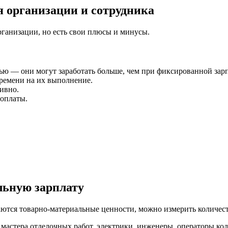
 организации и сотрудника
организации, но есть свои плюсы и минусы.
ью — они могут заработать больше, чем при фиксированной зарп
ремени на их выполнение.
ивно.
 оплаты.
льную зарплату
даются товарно-материальные ценности, можно измерить количес
мастера отделочных работ, электрики, инженеры, операторы кол