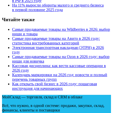
в РФ в 2025 году
На 11% выросли обороты малого и среднего бизнеса
в первой половине 2025 года
Читайте также
Самые продаваемые товары на Wildberries в 2026: выбор
ниши и товара
Самые продаваемые товары на Авито в 2026 году:
статистика востребованных категорий
Электронная транспортная накладная
(
ЭТРН) в 2026
году
Самые продаваемые товары на Ozon в 2026 году: выбор
ниши для новичка
Кассовая дисциплина: как вести кассовые операции в
2026 году
Календарь маркировки на 2026 год: новости и полный
перечень товарных групп
Как открыть свой бизнес в 2026 году: пошаговая
инструкция для начинающих
МойСклад — торговля, склад и CRM в облаке
Всё, что нужно, в одной системе: продажи, закупки, склад,
финансы, клиенты и поставщики