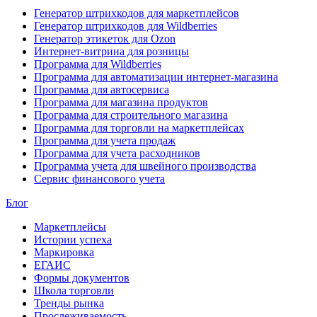
Генератор штрихкодов для маркетплейсов
Генератор штрихкодов для Wildberries
Генератор этикеток для Ozon
Интернет-витрина для розницы
Программа для Wildberries
Программа для автоматизации интернет-магазина
Программа для автосервиса
Программа для магазина продуктов
Программа для строительного магазина
Программа для торговли на маркетплейсах
Программа для учета продаж
Программа для учета расходников
Программа учета для швейного производства
Сервис финансового учета
Блог
Маркетплейсы
Истории успеха
Маркировка
ЕГАИС
Формы документов
Школа торговли
Тренды рынка
Прослеживаемость