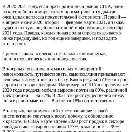
В 2020-2021 году, если брать розничный рынок США, один
из крупнейших в мире, то там просматриваются два-три
очевидных всплеска покупательской активности. Первый —
в апреле-июне 2020, второй — феврале-марте 2021, а также,
судя по поступающей оперативной информации, в сентябре
2021 года. Правда, каждая новая волна спроса оказывается
ниже предыдущей, но год еще не завершен, и подводить
итоги рано.
Причина таких всплесков не только экономическая,
но и психологическая или поведенческая.
Во-первых, ограничения массовых мероприятий,
невозможность путешествовать, самоизоляция привязывают
человека к дому, а значит к быту. Каков результат? Резкий рост
спроса на товары для дома. Например, в США в апреле-марте
2020 года продажи мебели выросли почти на 80%, различной
электроники — на 37%. В 2021 это рост существенно ниже,
но все равно заметен — 8 и почти 18% соответственно.
Во-вторых, пандемический стресс заставляет людей
инстинктивно тянуться к всему новому, к обновлению,
к красоте. В США марте-апреле 2020 рост продаж в секторе
одежды и аксессуаров составил 177%, в мае-июне — 99%.
В 2021 году за те же периоды розничные продажи одежды