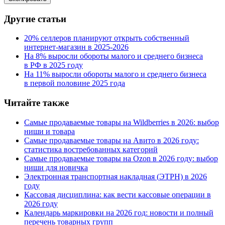
Другие статьи
20% селлеров планируют открыть собственный
интернет-магазин в 2025‑2026
На 8% выросли обороты малого и среднего бизнеса
в РФ в 2025 году
На 11% выросли обороты малого и среднего бизнеса
в первой половине 2025 года
Читайте также
Самые продаваемые товары на Wildberries в 2026: выбор
ниши и товара
Самые продаваемые товары на Авито в 2026 году:
статистика востребованных категорий
Самые продаваемые товары на Ozon в 2026 году: выбор
ниши для новичка
Электронная транспортная накладная
(
ЭТРН) в 2026
году
Кассовая дисциплина: как вести кассовые операции в
2026 году
Календарь маркировки на 2026 год: новости и полный
перечень товарных групп