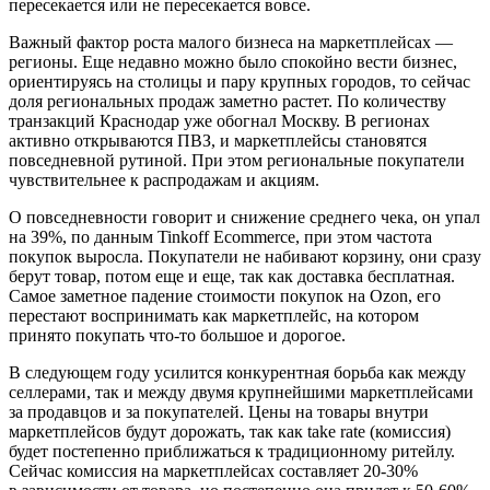
пересекается или не пересекается вовсе.
Важный фактор роста малого бизнеса на маркетплейсах —
регионы. Еще недавно можно было спокойно вести бизнес,
ориентируясь на столицы и пару крупных городов, то сейчас
доля региональных продаж заметно растет. По количеству
транзакций Краснодар уже обогнал Москву. В регионах
активно открываются ПВЗ, и маркетплейсы становятся
повседневной рутиной. При этом региональные покупатели
чувствительнее к распродажам и акциям.
О повседневности говорит и снижение среднего чека, он упал
на 39%, по данным Tinkoff Ecommerce, при этом частота
покупок выросла. Покупатели не набивают корзину, они сразу
берут товар, потом еще и еще, так как доставка бесплатная.
Самое заметное падение стоимости покупок на Ozon, его
перестают воспринимать как маркетплейс, на котором
принято покупать что‑то большое и дорогое.
В следующем году усилится конкурентная борьба как между
селлерами, так и между двумя крупнейшими маркетплейсами
за продавцов и за покупателей. Цены на товары внутри
маркетплейсов будут дорожать, так как take rate (комиссия)
будет постепенно приближаться к традиционному ритейлу.
Сейчас комиссия на маркетплейсах составляет 20‑30%