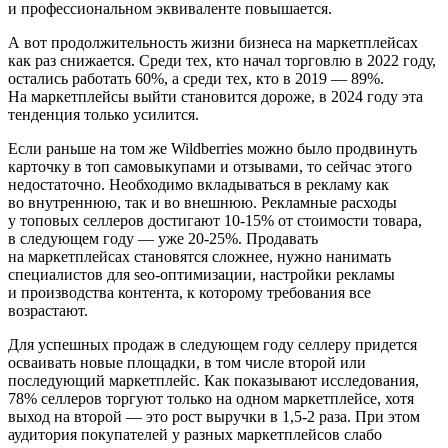
и профессиональном эквиваленте повышается.
А вот продолжительность жизни бизнеса на маркетплейсах
как раз снижается. Среди тех, кто начал торговлю в 2022 году,
остались работать 60%, а среди тех, кто в 2019 — 89%.
На маркетплейсы выйти становится дороже, в 2024 году эта
тенденция только усилится.
Если раньше на том же Wildberries можно было продвинуть
карточку в топ самовыкупами и отзывами, то сейчас этого
недостаточно. Необходимо вкладываться в рекламу как
во внутреннюю, так и во внешнюю. Рекламные расходы
у топовых селлеров достигают 10‑15% от стоимости товара,
в следующем году — уже 20‑25%. Продавать
на маркетплейсах становятся сложнее, нужно нанимать
специалистов для seo‑оптимизации, настройки рекламы
и производства контента, к которому требования все
возрастают.
Для успешных продаж в следующем году селлеру придется
осваивать новые площадки, в том числе второй или
последующий маркетплейс. Как показывают исследования,
78% селлеров торгуют только на одном маркетплейсе, хотя
выход на второй — это рост выручки в 1,5‑2 раза. При этом
аудитория покупателей у разных маркетплейсов слабо