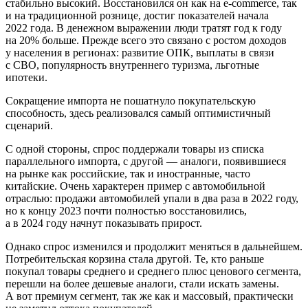
стабильно высокий. Восстановился он как на e‑commerce, так
и на традиционной рознице, достиг показателей начала
2022 года. В денежном выражении люди тратят год к году
на 20% больше. Прежде всего это связано с ростом доходов
у населения в регионах: развитие ОПК, выплаты в связи
с СВО, популярность внутреннего туризма, льготные
ипотеки.
Сокращение импорта не пошатнуло покупательскую
способность, здесь реализовался самый оптимистичный
сценарий.
С одной стороны, спрос поддержали товары из списка
параллельного импорта, с другой — аналоги, появившиеся
на рынке как российские, так и иностранные, часто
китайские. Очень характерен пример с автомобильной
отраслью: продажи автомобилей упали в два раза в 2022 году,
но к концу 2023 почти полностью восстановились,
а в 2024 году начнут показывать прирост.
Однако спрос изменился и продолжит меняться в дальнейшем.
Потребительская корзина стала другой. Те, кто раньше
покупал товары среднего и среднего плюс ценового сегмента,
перешли на более дешевые аналоги, стали искать замены.
А вот премиум сегмент, так же как и массовый, практически