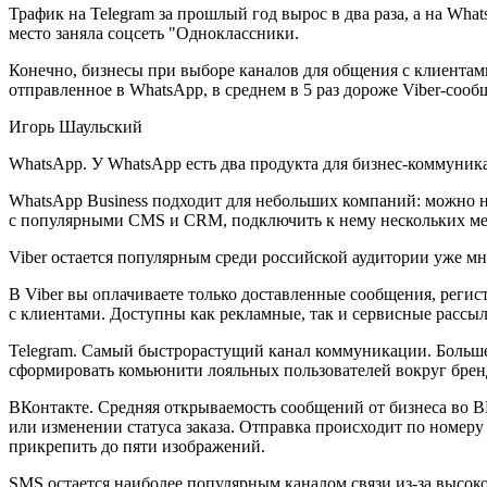
Трафик на Telegram за прошлый год вырос в два раза, а на What
место заняла соцсеть "Одноклассники.
Конечно, бизнесы при выборе каналов для общения с клиентам
отправленное в WhatsApp, в среднем в 5 раз дороже Viber-соо
Игорь Шаульский
WhatsApp
. У WhatsApp есть два продукта для бизнес-коммуник
WhatsApp Business подходит для небольших компаний: можно 
с популярными CMS и CRM, подключить к нему нескольких мен
Viber
остается популярным среди российской аудитории уже мно
В Viber вы оплачиваете только доставленные сообщения, регис
с клиентами. Доступны как рекламные, так и сервисные рассыл
Telegram
. Самый быстрорастущий канал коммуникации. Больше 
сформировать комьюнити лояльных пользователей вокруг брен
ВКонтакте
. Средняя открываемость сообщений от бизнеса во 
или изменении статуса заказа. Отправка происходит по номер
прикрепить до пяти изображений.
SMS
остается наиболее популярным каналом связи из-за высок