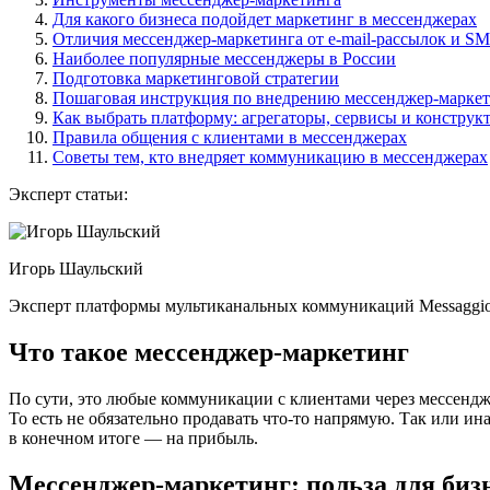
Для какого бизнеса подойдет маркетинг в мессенджерах
Отличия мессенджер-маркетинга от e-mail-рассылок и S
Наиболее популярные мессенджеры в России
Подготовка маркетинговой стратегии
Пошаговая инструкция по внедрению мессенджер-маркети
Как выбрать платформу: агрегаторы, сервисы и констру
Правила общения с клиентами в мессенджерах
Советы тем, кто внедряет коммуникацию в мессенджерах
Эксперт статьи:
Игорь Шаульский
Эксперт платформы мультиканальных коммуникаций Messaggi
Что такое мессенджер-маркетинг
По сути, это любые коммуникации с клиентами через мессендже
То есть не обязательно продавать что-то напрямую. Так или ин
в конечном итоге — на прибыль.
Мессенджер-маркетинг: польза для биз