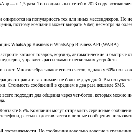
sApp — в 1,5 раза. Топ социальных сетей в 2023 году возглавляе
и опираются на популярность тех или иных мессенджеров. Но не
бщения, поэтому компания может выбрать Viber, несмотря на бо
аций: WhatsApp Business и WhatsApp Business API (WABA).
настроить каталог товаров, корзину, автоматические и быстры
еджеров, управлять рассылками с нескольких устройств.
го лет. Многие сбрасывают его со счетов, однако у 60% пользов
трация отправителя занимает не больше двух дней. Вы получает
ки. Стоимость сообщений в среднем в два раза дешевле SMS.
всего подходит для общения через чат-ботов, которых можно 
да.
ВКонтакте 85%. Компании могут отправлять сервисные сообщени
у телефона, рассылка доставляется в личные сообщения пользов
ой доставляемости. Но сообщения довольно дорогие в сравнении