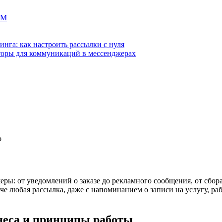
MM
нга: как настроить рассылки с нуля
кторы для коммуникаций в мессенджерах
o
ры: от уведомлений о заказе до рекламного сообщения, от сбор
аче любая рассылка, даже с напоминанием о записи на услугу, ра
неса и принципы работы