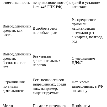
ответственность
неприкосновенного (п.
долей в уставном
1 ст. 446 ГПК РФ)
капитале
Распределение
прибыли
Вывод денежных
В любое время
на дивиденды
средств: как
на любые цели
возможно раз
часто
в квартал, полгода,
год
Вывод денежных
Без уплаты
средств:
С удержанием
дополнительных
бесплатно или
НДФЛ
налогов
нет
Есть целый список
Ограничения
Нет, кроме
запрещенных, среди
по видам
запрещенных в РФ
них, например,
деятельности
по закону
лицензируемые
Место
По месту жительства
Необходим