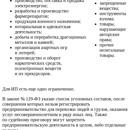
производство, поставка и продажа
запрещенные
электроэнергии;
вещества;
разработка и производство
инструменты
фармпрепаратов;
взлома;
продукция военного назначения;
товары,
нотариальная и адвокатская
нарушающие
деятельность;
авторские
добыча и переработка драгоценных
права;
металлов и камней;
прочие
организация азартных игр
нелегальные
и лотерей;
товары.
производство и оборот
наркотических средств,
психотропных веществ
и их прекурсоров.
Для ИП есть еще одно ограничение.
В законе № 129-ФЗ указан список уголовных составов, после
совершения которых нельзя регистрировать
предпринимательство для перевозки людей и грузов, оказания
услуг несовершеннолетним и ряду иных лиц. Также
по судебному приговору могут запретить
предпринимательскую деятельность в целом, либо отдельные