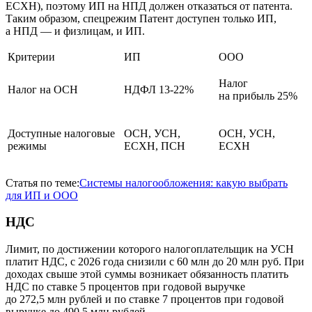
ЕСХН), поэтому ИП на НПД должен отказаться от патента.
Таким образом, спецрежим Патент доступен только ИП,
а НПД — и физлицам, и ИП.
Критерии
ИП
ООО
Налог
Налог на ОСН
НДФЛ 13-22%
на прибыль 25%
Доступные налоговые
ОСН, УСН,
ОСН, УСН,
режимы
ЕСХН, ПСН
ЕСХН
Статья по теме:
Системы налогообложения: какую выбрать
для ИП и ООО
НДС
Лимит, по достижении которого налогоплательщик на УСН
платит НДС, с 2026 года снизили с 60 млн до 20 млн руб. При
доходах свыше этой суммы возникает обязанность платить
НДС по ставке 5 процентов при годовой выручке
до 272,5 млн рублей и по ставке 7 процентов при годовой
выручке до 490,5 млн рублей.