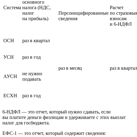
основного
Система
налога (НДС,
Расчет
налог
Персоницифированные
по страховы
на прибыль)
сведения
взносам
и 6‑НДФЛ
ОСН
раз в квартал
УСН
раз в год
раз в месяц
раз в кварта
не нужно
АУСН
подавать
ЕСХН
раз в год
6‑НДФЛ — это отчет, который нужно сдавать, если
вы платите деньги физлицам и удерживаете с этих выплат
налог для госбюджета.
ЕФС‑1 — это отчет, который содержит сведения: