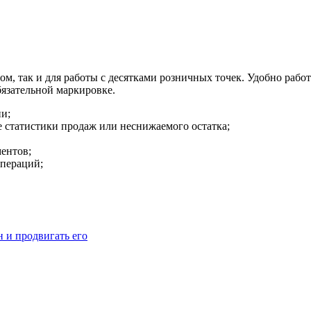
, так и для работы с десятками розничных точек. Удобно работа
бязательной маркировке.
ии;
е статистики продаж или неснижаемого остатка;
ментов;
операций;
н и продвигать его