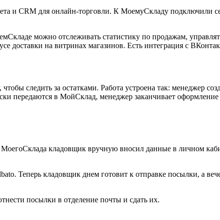
та и CRM для онлайн-торговли. К МоемуСкладу подключили сер
Складе можно отслеживать статистику по продажам, управлять 
се доставки на витринах магазинов. Есть интеграция с ВКонтак
чтобы следить за остатками. Работа устроена так: менеджер созд
ески передаются в МойСклад, менеджер заканчивает оформление 
я МоегоСклада кладовщик вручную вносил данные в личном кабине
to. Теперь кладовщик днем готовит к отправке посылки, а вече
отнести посылки в отделение почты и сдать их.