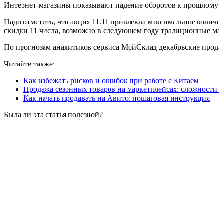
Интернет-магазины показывают падение оборотов к прошлому го
Надо отметить, что акция 11.11 привлекла максимальное колич
скидки 11 числа, возможно в следующем году традиционные ма
По прогнозам аналитиков сервиса МойСклад декабрьские продаж
Читайте также:
Как избежать рисков и ошибок при работе с Китаем
Продажа сезонных товаров на маркетплейсах: сложности
Как начать продавать на Авито: пошаговая инструкция
Была ли эта статья полезной?