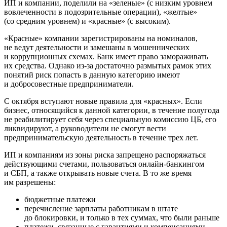
ИП и компании, поделили на «зеленые» (с низким уровнем
вовлеченности в подозрительные операции), «желтые»
(со средним уровнем) и «красные» (с высоким).
«Красные» компании зарегистрированы на номиналов,
не ведут деятельности и замешаны в мошеннических
и коррупционных схемах. Банк имеет право замораживать
их средства. Однако из-за достаточно размытых рамок этих
понятий риск попасть в данную категорию имеют
и добросовестные предприниматели.
С октября вступают новые правила для «красных». Если
бизнес, относящийся к данной категории, в течение полугода
не реабилитирует себя через специальную комиссию ЦБ, его
ликвидируют, а руководители не смогут вести
предпринимательскую деятельность в течение трех лет.
ИП и компаниям из зоны риска запрещено распоряжаться
действующими счетами, пользоваться онлайн-банкингом
и СБП, а также открывать новые счета. В то же время
им разрешены:
бюджетные платежи
перечисление зарплаты работникам в штате
до блокировки, и только в тех суммах, что были раньше
платежи, связанные с гарантиями и компенсациями