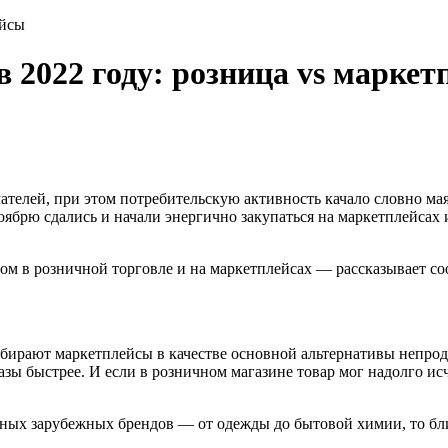
ейсы
 2022 году: розница vs марке
елей, при этом потребительскую активность качало словно маят
оябрю сдались и начали энергично закупаться на маркетплейсах 
елом в розничной торговле и на маркетплейсах — рассказывает 
ыбирают маркетплейсы в качестве основной альтернативы непрод
ы быстрее. И если в розничном магазине товар мог надолго исче
упных зарубежных брендов — от одежды до бытовой химии, то б