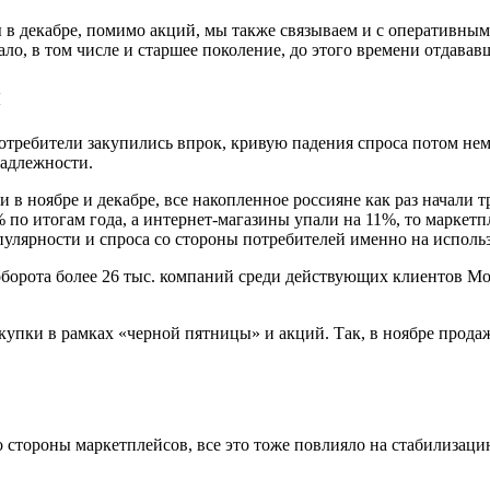
ы в декабре, помимо акций, мы также связываем и с оперативны
вало, в том числе и старшее поколение, до этого времени отдава
и
отребители закупились впрок, кривую падения спроса потом нем
надлежности.
 в ноябре и декабре, все накопленное россияне как раз начали 
о итогам года, а интернет-магазины упали на 11%, то маркетпл
опулярности и спроса со стороны потребителей именно на испол
оборота более 26 тыс. компаний среди действующих клиентов Мо
пки в рамках «черной пятницы» и акций. Так, в ноябре продаж
 стороны маркетплейсов, все это тоже повлияло на стабилизац