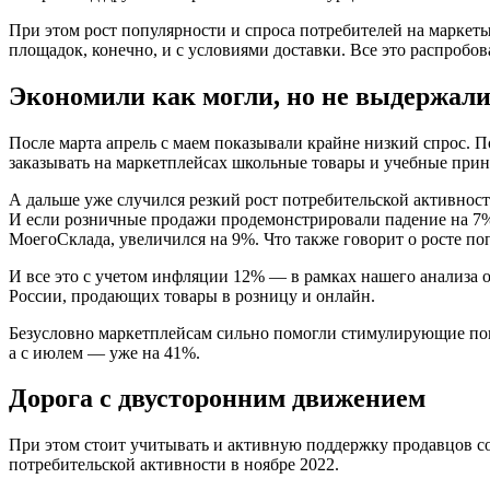
При этом рост популярности и спроса потребителей на маркет
площадок, конечно, и с условиями доставки. Все это распробо
Экономили как могли, но не выдержал
После марта апрель с маем показывали крайне низкий спрос. П
заказывать на маркетплейсах школьные товары и учебные при
А дальше уже случился резкий рост потребительской активности
И если розничные продажи продемонстрировали падение на 7% п
МоегоСклада, увеличился на 9%. Что также говорит о росте п
И все это с учетом инфляции 12% — в рамках нашего анализа 
России, продающих товары в розницу и онлайн.
Безусловно маркетплейсам сильно помогли стимулирующие поку
а с июлем — уже на 41%.
Дорога с двусторонним движением
При этом стоит учитывать и активную поддержку продавцов со
потребительской активности в ноябре 2022.