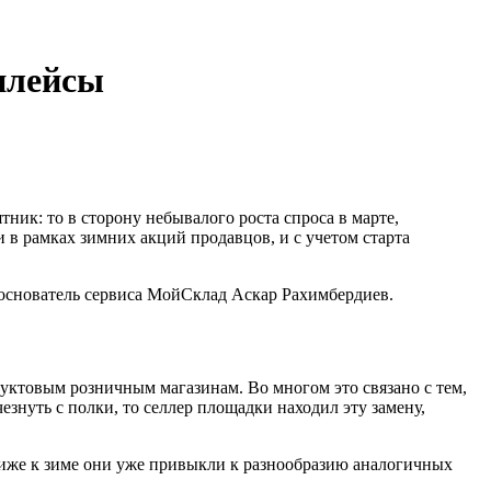
тплейсы
ник: то в сторону небывалого роста спроса в марте,
и в рамках зимних акций продавцов, и с учетом старта
сооснователь сервиса МойСклад Аскар Рахимбердиев.
уктовым розничным магазинам. Во многом это связано с тем,
знуть с полки, то селлер площадки находил эту замену,
лиже к зиме они уже привыкли к разнообразию аналогичных