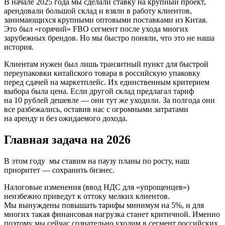
В начале 2025 года мы сделали ставку на крупный проект,
арендовали большой склад и взяли в работу клиентов,
занимающихся крупными оптовыми поставками из Китая.
Это был «горячий» FBO сегмент после ухода многих
зарубежных брендов. Но мы быстро поняли, что это не наша
история.
Клиентам нужен был лишь транзитный пункт для быстрой
переупаковки китайского товара в российскую упаковку
перед сдачей на маркетплейс. Их единственным критерием
выбора была цена. Если другой склад предлагал тариф
на 10 рублей дешевле — они тут же уходили. За полгода они
все разбежались, оставив нас с огромными затратами
на аренду и без ожидаемого дохода.
Главная задача на 2026
В этом году мы ставим на паузу планы по росту, наш
приоритет — сохранить бизнес.
Налоговые изменения (ввод НДС для «упрощенцев»)
неизбежно приведут к оттоку мелких клиентов.
Мы вынуждены повышать тарифы минимум на 5%, и для
многих такая финансовая нагрузка станет критичной. Именно
поэтому мы сейчас сознательно уходим в сегмент российских