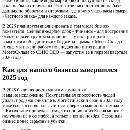
важно видеть, какие коды маркировки поступили на склад
и какие были отгружены. Этот отчет мы построили на базе
данных по оборотам и отгрузкам, где прямо указываем номера
«Честного знака» для каждого заказа.
В 2026 планируем анализировать в том числе бизнес-
показатели. Сейчас внедряем блок «Финансы» для построения
бюджета всей группы компаний — у нас три юрлица,
и мы хотим объединить их бюджеты в рамках МоегоСклада.
А еще мы начали работу по внедрению интеграции
МоегоСклада со СБИС ЭДО — запустим ее в первом квартале
2026 года.
Как для нашего бизнеса завершился
2025 год
В 2025 было непросто многим компаниям,
и мы не исключение. Покупательная способность людей
упала, продажи снизились. Логистический сбой в 2025 году
тоже сыграл свою роль. Летняя задержка машин на таможне
в Казахстане привела к тому, что поставки из Китая многие
получили не в сентябре, а только в конце ноября. Сезонный
бизнес понес серьезные убытки.