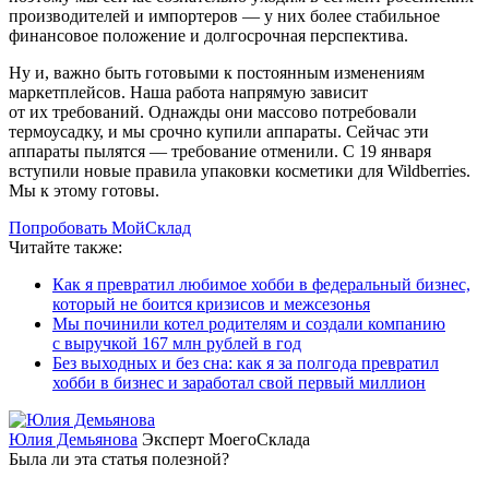
производителей и импортеров — у них более стабильное
финансовое положение и долгосрочная перспектива.
Ну и, важно быть готовыми к постоянным изменениям
маркетплейсов. Наша работа напрямую зависит
от их требований. Однажды они массово потребовали
термоусадку, и мы срочно купили аппараты. Сейчас эти
аппараты пылятся — требование отменили. С 19 января
вступили новые правила упаковки косметики для Wildberries.
Мы к этому готовы.
Попробовать МойСклад
Читайте также:
Как я превратил любимое хобби в федеральный бизнес,
который не боится кризисов и межсезонья
Мы починили котел родителям и создали компанию
с выручкой 167 млн рублей в год
Без выходных и без сна: как я за полгода превратил
хобби в бизнес и заработал свой первый миллион
Юлия Демьянова
Эксперт МоегоСклада
Была ли эта статья полезной?