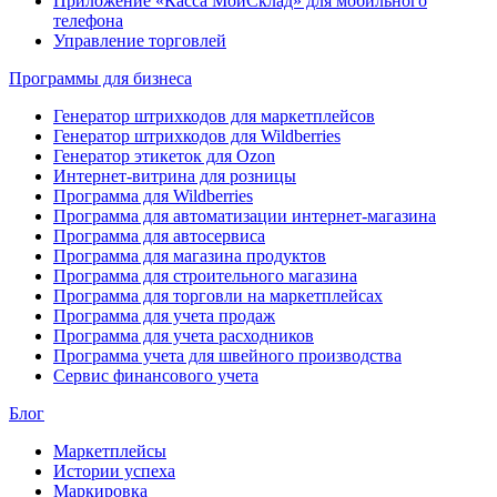
Приложение «Касса МойСклад» для мобильного
телефона
Управление торговлей
Программы для бизнеса
Генератор штрихкодов для маркетплейсов
Генератор штрихкодов для Wildberries
Генератор этикеток для Ozon
Интернет-витрина для розницы
Программа для Wildberries
Программа для автоматизации интернет-магазина
Программа для автосервиса
Программа для магазина продуктов
Программа для строительного магазина
Программа для торговли на маркетплейсах
Программа для учета продаж
Программа для учета расходников
Программа учета для швейного производства
Сервис финансового учета
Блог
Маркетплейсы
Истории успеха
Маркировка