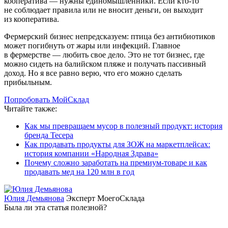
кооператива — нужны единомышленники. Если кто-то
не соблюдает правила или не вносит деньги, он выходит
из кооператива.
Фермерский бизнес непредсказуем: птица без антибиотиков
может погибнуть от жары или инфекций. Главное
в фермерстве — любить свое дело. Это не тот бизнес, где
можно сидеть на балийском пляже и получать пассивный
доход. Но я все равно верю, что его можно сделать
прибыльным.
Попробовать МойСклад
Читайте также:
Как мы превращаем мусор в полезный продукт: история
бренда Тесера
Как продавать продукты для ЗОЖ на маркетплейсах:
история компании «Народная Здрава»
Почему сложно заработать на премиум-товаре и как
продавать мед на 120 млн в год
Юлия Демьянова
Эксперт МоегоСклада
Была ли эта статья полезной?