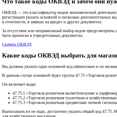
Что такое коды ОКВЭД и зачем они ну
ОКВЭД — это классификатор видов экономической деятельнос
регистрации указать основной и несколько дополнительных код
в отчетности, в заявках на кредит и других документах.
За отсутствие или неправильный выбор кодов предусмотрены
быть прописан в учредительных документах.
Скачать ОКВЭД
Какие коды ОКВЭД выбрать для магаз
Вы должны указать один основной код обязательно и по жела
В данном случае основной будет группа 47.75 «Торговля розн
Он включает коды:
47.75.1 «Торговля розничная косметическими и парфюме
47.75.2 «Торговля розничная туалетным и хозяйственны
47.75.3 «Торговля розничная предметами личной гигиен
Выписывать их не надо, достаточно указать общий код 47.75. 
для хозяйственных магазинов.