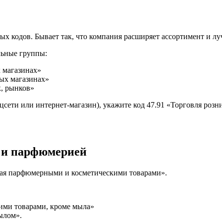
ых кодов. Бывает так, что компания расширяет ассортимент и лу
льные группы:
 магазинах»
ных магазинах»
к, рынков»
соцсети или интернет-магазин), укажите код 47.91 «Торговля р
й и парфюмерией
овая парфюмерными и косметическими товарами».
ими товарами, кроме мыла»
ылом».