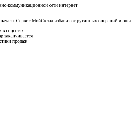
онно-коммуникационной сети интернет
начала. Сервис МойСклад избавит от рутинных операций и ошибо
и в соцсетях
ар заканчивается
истики продаж