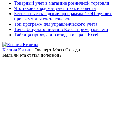
Товарный учет в магазине розничной торговли
Что такое складской учет и как его вести
Бесплатные складские программы: ТОП лучших
программ для учета товаров
Топ программ для управленческого учета
Точка безубыточности в Excel: пример расчета
Таблица прихода и расхода товара в Excel
Ксения Килина
Эксперт МоегоСклада
Была ли эта статья полезной?